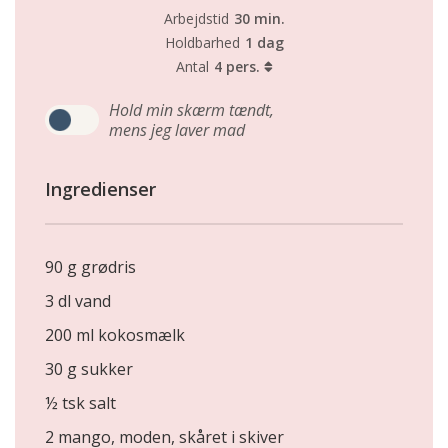
Arbejdstid
30 min.
Holdbarhed
1 dag
Antal
4 pers.
Hold min skærm tændt,
mens jeg laver mad
Ingredienser
90 g grødris
3 dl vand
200 ml kokosmælk
30 g sukker
½ tsk salt
2 mango, moden, skåret i skiver