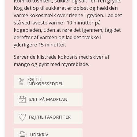
Kom kokosmælk, sukker og salt i en ren gryde.
Kog det op til sukkeret er opløst og hæld den
varme kokosmælk over risene i gryden. Lad det
stå ved laveste varme i 10 minutter på
kogepladen, uden at røre det igennem, tag det
derefter af varmen og lad det trække i
yderligere 15 minutter.
Server de klistrede kokosris med skiver af
mango og pynt med mynteblade.
FØJ TIL
INDKØBSSEDDEL
SÆT PÅ MADPLAN
FØJ TIL FAVORITTER
UDSKRIV