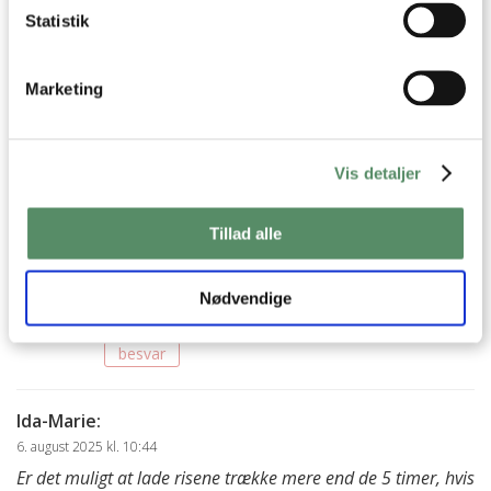
disse
Statistik
På forhånd tak
besvar
Marketing
Ann-Christine
:
12. marts 2026 kl. 11:49
Vis detaljer
Hej Liselotte
Hvor lyder det hyggeligt! Jeg har ikke lavet en
opskrift endnu på thai pandekager, men det er
Tillad alle
på listen :)
God fornøjelse
Nødvendige
Kh Ann-Christine
besvar
Ida-Marie
:
6. august 2025 kl. 10:44
Er det muligt at lade risene trække mere end de 5 timer, hvis