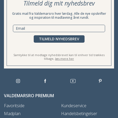
Tilmeld dig mit nyhedsbrev
Gratis mail fra Valdemarsro hver lørdag. Alle de nye opskrifter
og inspiration til madlavning året rundt.
TILMELD NYHEDSBREV
Samtykke til at modtage nyhedsbrevet kan til enhver tid trækkes
tilbage,
læs mere her
VALDEMARSRO PREMIUM
Favoritside
Kundeservice
Madplan
Handelsbetingelser