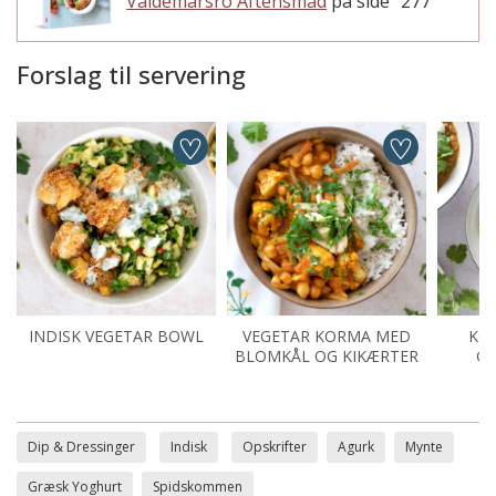
Valdemarsro Aftensmad
på side “277”
Forslag til servering
INDISK VEGETAR BOWL
VEGETAR KORMA MED
KO
BLOMKÅL OG KIKÆRTER
GR
Dip & Dressinger
Indisk
Opskrifter
Agurk
Mynte
Græsk Yoghurt
Spidskommen