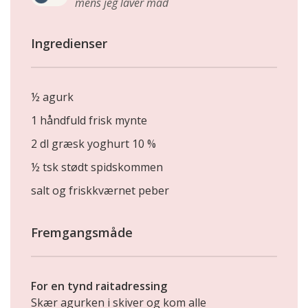
mens jeg laver mad
Ingredienser
½ agurk
1 håndfuld frisk mynte
2 dl græsk yoghurt 10 %
½ tsk stødt spidskommen
salt og friskkværnet peber
Fremgangsmåde
For en tynd raitadressing
Skær agurken i skiver og kom alle