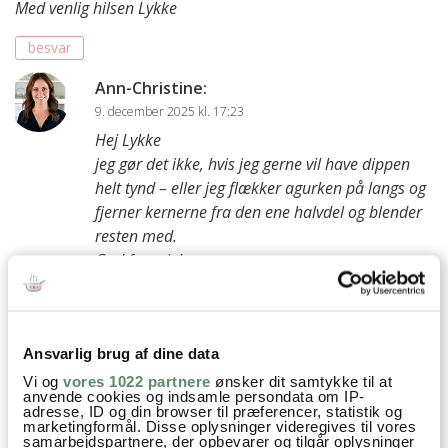
Med venlig hilsen Lykke
besvar
Ann-Christine
:
9. december 2025 kl. 17:23
Hej Lykke
jeg gør det ikke, hvis jeg gerne vil have dippen
helt tynd – eller jeg flækker agurken på langs og
fjerner kernerne fra den ene halvdel og blender
resten med.
God fornøjelse
Kh Ann-Christine
besvar
Ansvarlig brug af dine data
Vi og
vores 1022 partnere
ønsker dit samtykke til at
Tanja Hermansen
:
anvende cookies og indsamle persondata om IP-
23. marts 2024 kl. 17:43
adresse, ID og din browser til præferencer, statistik og
marketingformål. Disse oplysninger videregives til vores
Har lige lavet raita efter den grove version.
samarbejdspartnere, der opbevarer og tilgår oplysninger