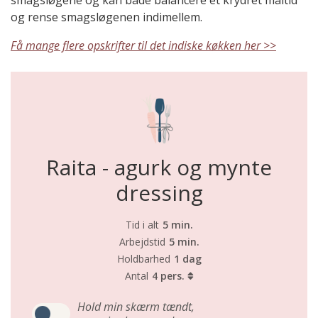
smagsløgene og kan både balancere et krydret måltid
og rense smagsløgenen indimellem.
Få mange flere opskrifter til det indiske køkken her >>
Raita - agurk og mynte
dressing
Tid i alt
5 min.
Arbejdstid
5 min.
Holdbarhed
1 dag
Antal
4 pers.
Hold min skærm tændt,