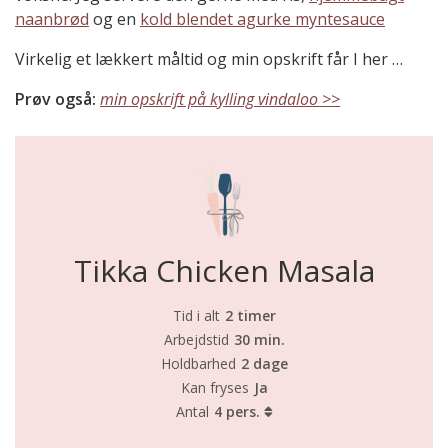
naanbrød
og en
kold blendet agurke myntesauce
Virkelig et lækkert måltid og min opskrift får I her …
Prøv også:
min opskrift på kylling vindaloo >>
Tikka Chicken Masala
Tid i alt
2 timer
Arbejdstid
30 min.
Holdbarhed
2 dage
Kan fryses
Ja
Antal
4 pers.