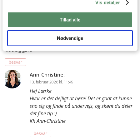
Vis detaljer
Jeg marinerede kyllingen som ellers, dog uden den græske
yoghurt og smed på panden.
Til masala-saucen stegte jeg løgene, tilføjede krydderierne
Tillad alle
og lavede så en opbagt sovs, hvori jeg tilføjede de øvrige
ingredienser.
Nødvendige
Så er man som mig, lige rigeligt spontan, så kan det også
lade sig gøre
besvar
Ann-Christine
:
13. februar 2026 kl. 11:49
Hej Lærke
Hvor er det dejligt at høre! Det er godt at kunne
sno sig og finde på undervejs, og skønt du deler
det fine tip :)
Kh Ann-Christine
besvar