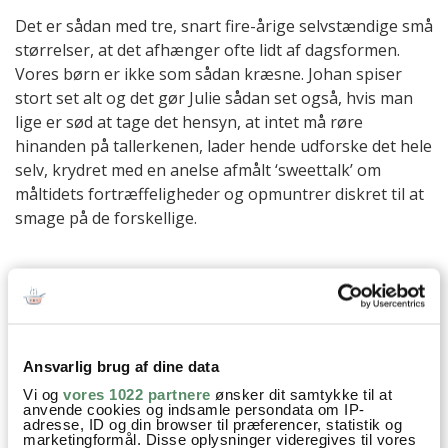
Det er sådan med tre, snart fire-årige selvstændige små
størrelser, at det afhænger ofte lidt af dagsformen.
Vores børn er ikke som sådan kræsne. Johan spiser
stort set alt og det gør Julie sådan set også, hvis man
lige er sød at tage det hensyn, at intet må røre
hinanden på tallerkenen, lader hende udforske det hele
selv, krydret med en anelse afmålt ‘sweettalk’ om
måltidets fortræffeligheder og opmuntrer diskret til at
smage på de forskellige.
Aftensmad
Børnenes livretter
Familiefavoritter
Indisk
Opskrifter
Græsk Yoghurt
Hvidløg
Ingefær
Ansvarlig brug af dine data
Garam Masala
Gurkemeje
Chili
Nelliker
Lime
Vi og
vores 1022 partnere
ønsker dit samtykke til at
anvende cookies og indsamle persondata om IP-
Kylling
Mandler
Tomatpuré
piskefløde
Koriander
adresse, ID og din browser til præferencer, statistik og
marketingformål. Disse oplysninger videregives til vores