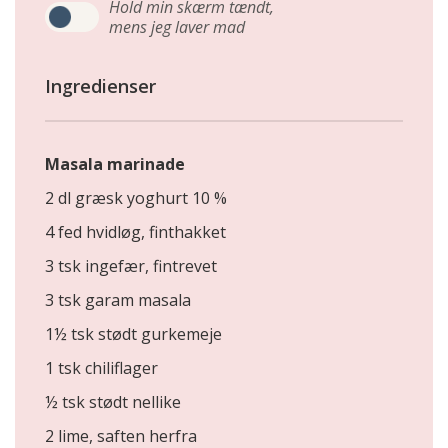
Hold min skærm tændt,
mens jeg laver mad
Ingredienser
Masala marinade
2 dl græsk yoghurt 10 %
4 fed hvidløg, finthakket
3 tsk ingefær, fintrevet
3 tsk garam masala
1½ tsk stødt gurkemeje
1 tsk chiliflager
½ tsk stødt nellike
2 lime, saften herfra