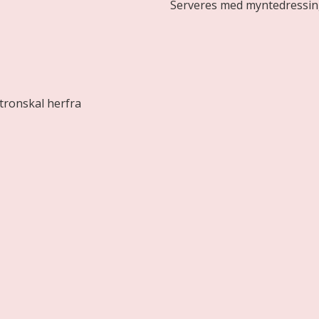
Serveres med myntedressing
citronskal herfra