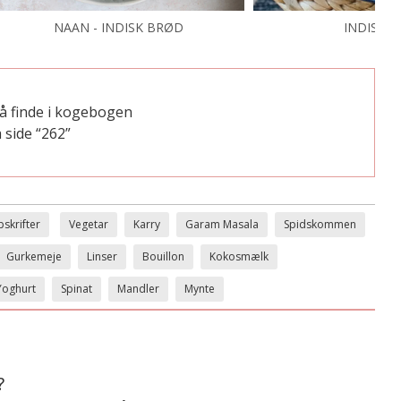
NAAN - INDISK BRØD
INDISKE 
å finde i kogebogen
 side “262”
skrifter
Vegetar
Karry
Garam Masala
Spidskommen
Gurkemeje
Linser
Bouillon
Kokosmælk
Yoghurt
Spinat
Mandler
Mynte
?