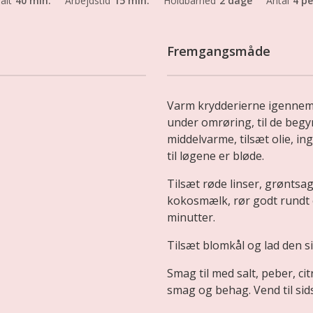
 alt
40 min.
Arbejdstid
15 min.
Holdbarhed
2 dage
Antal
4 pe
Fremgangsmåde
Varm krydderierne igennem
under omrøring, til de begynd
middelvarme, tilsæt olie, in
til løgene er bløde.
Tilsæt røde linser, grøntsa
kokosmælk, rør godt rundt o
minutter.
Tilsæt blomkål og lad den s
Smag til med salt, peber, ci
smag og behag. Vend til sidst