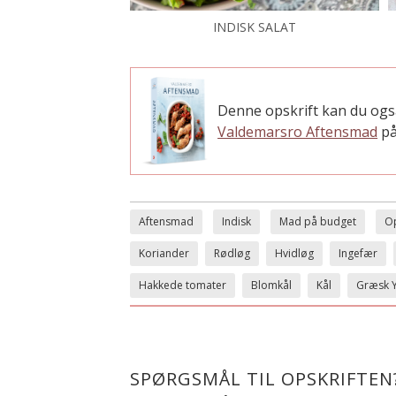
INDISK SALAT
Denne opskrift kan du ogs
Valdemarsro Aftensmad
på
Aftensmad
Indisk
Mad på budget
Op
Koriander
Rødløg
Hvidløg
Ingefær
Hakkede tomater
Blomkål
Kål
Græsk 
SPØRGSMÅL TIL OPSKRIFTEN