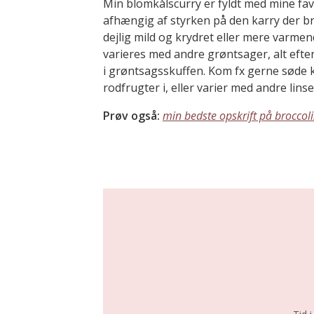
Min blomkålscurry er fyldt med mine favo
afhængig af styrken på den karry der br
dejlig mild og krydret eller mere varme
varieres med andre grøntsager, alt eft
i grøntsagsskuffen. Kom fx gerne søde k
rodfrugter i, eller varier med andre lins
Prøv også:
min bedste opskrift på broccoli