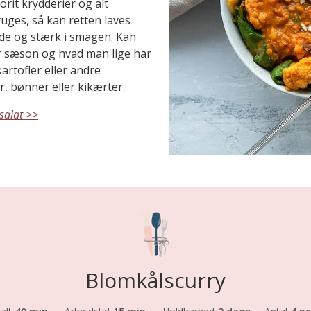
rit krydderier og alt
uges, så kan retten laves
nde og stærk i smagen. Kan
er sæson og hvad man lige har
artofler eller andre
er, bønner eller kikærter.
salat >>
Blomkålscurry