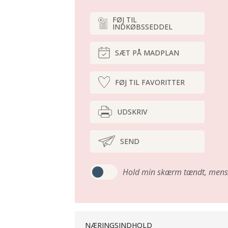
FØJ TIL
INDKØBSSEDDEL
SÆT PÅ MADPLAN
FØJ TIL FAVORITTER
UDSKRIV
SEND
Hold min skærm tændt,
mens 
NÆRINGSINDHOLD