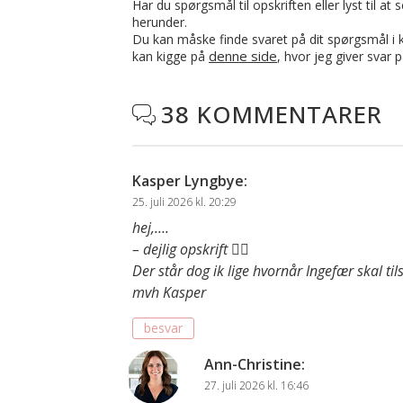
Har du spørgsmål til opskriften eller lyst til a
herunder.
Du kan måske finde svaret på dit spørgsmål i ko
denne side
kan kigge på
, hvor jeg giver svar 
38 KOMMENTARER

Kasper Lyngbye
:
25. juli 2026 kl. 20:29
hej,….
– dejlig opskrift 👍🏻
Der står dog ik lige hvornår Ingefær skal til
mvh Kasper
besvar
Ann-Christine
:
27. juli 2026 kl. 16:46