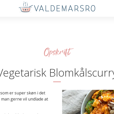
Opskrift
Vegetarisk Blomkålscurr
 som er super skøn i det
 man gerne vil undlade at