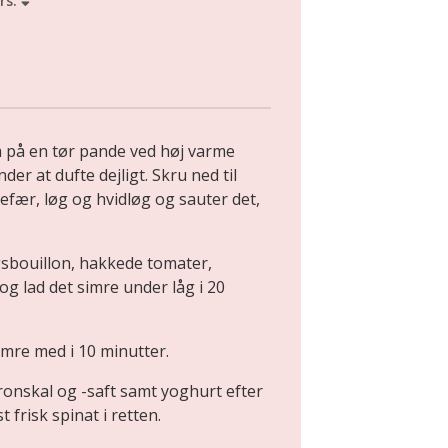
rs.
 på en tør pande ved høj varme
er at dufte dejligt. Skru ned til
gefær, løg og hvidløg og sauter det,
gsbouillon, hakkede tomater,
g lad det simre under låg i 20
imre med i 10 minutter.
tronskal og -saft samt yoghurt efter
 frisk spinat i retten.