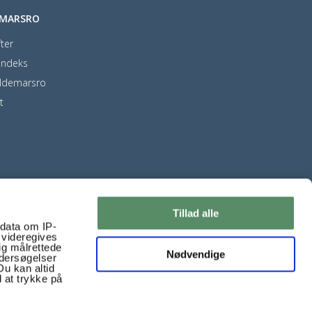
EMARSRO
ter
indeks
ldemarsro
t
Tillad alle
ndata om IP-
 videregives
ig målrettede
Nødvendige
ndersøgelser
Du kan altid
d at trykke på