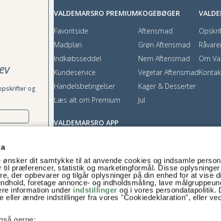
VALDEMARSRO PREMIUM
KOGEBØGER
VALD
Favoritside
Aftensmad
Opskrif
Madplan
Grøn Aftensmad
Råvare
Indkøbsseddel
Nem Aftensmad
Om Va
ev
Kundeservice
Vegetar Aftensmad
Kontak
Handelsbetingelser
Kager & Desserter
opskrifter og
Læs alt om Premium
Jul
VALDEMARSRO APP
App Store
ta
Google Play
e
ønsker dit samtykke til at anvende cookies og indsamle perso
rækkes tilbage,
 til præferencer, statistik og marketingformål. Disse oplysninger
e, der opbevarer og tilgår oplysninger på din enhed for at vise d
t indhold, foretage annonce- og indholdsmåling, lave målgruppeu
ere information under
indstillinger
og i vores persondatapolitik. 
 eller ændre indstillinger fra vores "Cookiedeklaration", eller ve
 også gerne: