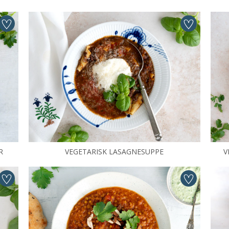
R
VEGETARISK LASAGNESUPPE
V