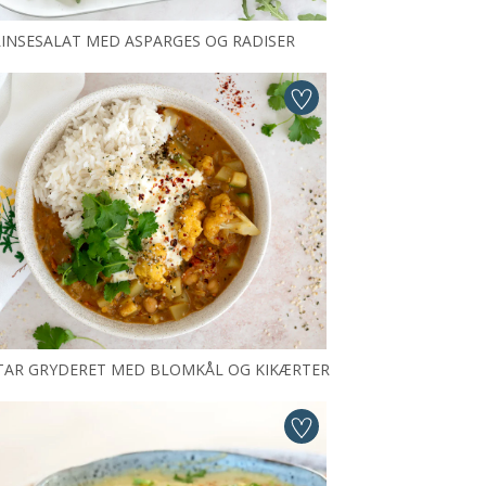
LINSESALAT MED ASPARGES OG RADISER
TAR GRYDERET MED BLOMKÅL OG KIKÆRTER