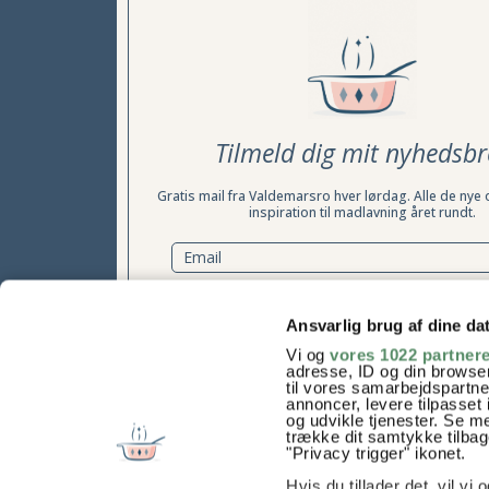
Tilmeld dig mit nyhedsbr
Gratis mail fra Valdemarsro hver lørdag. Alle de nye 
inspiration til madlavning året rundt.
TILMELD NYHEDSBREV
Ansvarlig brug af dine da
Vi og
vores 1022 partner
Samtykke til at modtage nyhedsbrevet kan til enhver tid t
adresse, ID og din browser
læs mere her
til vores samarbejdspartner
annoncer, levere tilpasse
og udvikle tjenester. Se m
trække dit samtykke tilbage
"Privacy trigger" ikonet.
Hvis du tillader det, vil vi