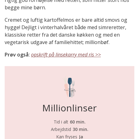
rigtig god fornøjelse med retten, som hitter stort hos
begge mine børn.
Cremet og luftig kartoffelmos er bare altid smovs og
hygge! Dejligt i vinterhalvåret både med simreretter,
klassiske retter fra det danske køkken og med en
vegetarisk udgave af familiehittet; millionbøf.
Prøv også:
opskrift på linsekarry med ris >>
Millionlinser
Tid i alt
60 min.
Arbejdstid
30 min.
Kan fryses
Ja