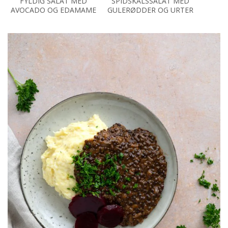
FYLDIG SALAT MED
SPIDSKÅLSSALAT MED
B
AVOCADO OG EDAMAME
GULERØDDER OG URTER