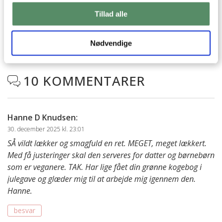
Har du spørgsmål til opskriften eller lyst til at sende en sød
hilsen, så kan du skrive til mig i kommentarfeltet herunder.
Tillad alle
Du kan måske finde svaret på dit spørgsmål i kommentarfeltet,
hvis det allerede er stillet og besvaret - eller du kan kigge på
denne side
, hvor jeg giver svar på mange 'ofte stillede
Nødvendige
spørgsmål' til min opskrifter.
10 KOMMENTARER

Hanne D Knudsen
:
30. december 2025 kl. 23:01
SÅ vildt lækker og smagfuld en ret. MEGET, meget lækkert.
Med få justeringer skal den serveres for datter og børnebørn
som er veganere. TAK. Har lige fået din grønne kogebog i
julegave og glæder mig til at arbejde mig igennem den.
Hanne.
besvar