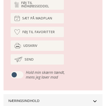
FØJ TIL
INDKØBSSEDDEL
SÆT PÅ MADPLAN
FØJ TIL FAVORITTER
UDSKRIV
SEND
Hold min skærm tændt,
mens jeg laver mad
NÆRINGSINDHOLD