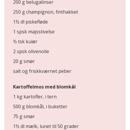
200 g belugalinser
250 g champignon, finthakket
1½ dl piskefløde
1 spsk majsstivelse
½ tsk kulør
2 spsk olivenolie
20 g smør
salt og friskkværnet peber
Kartoffelmos med blomkål
1 kg kartofler, i tern
500 g blomkål, i buketter
75 g smør
1½ dl mælk, lunet til 50 grader