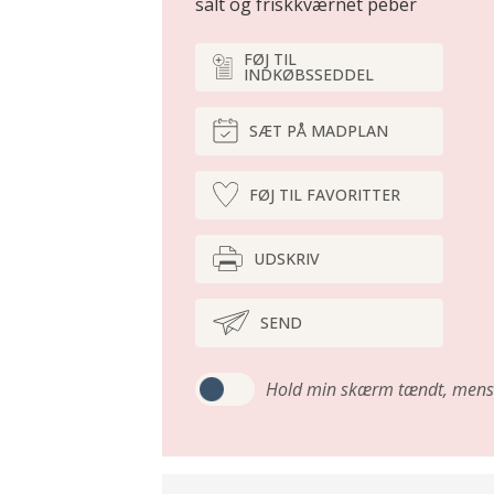
salt og friskkværnet peber
FØJ TIL
INDKØBSSEDDEL
SÆT PÅ MADPLAN
FØJ TIL FAVORITTER
UDSKRIV
SEND
Hold min skærm tændt,
mens 