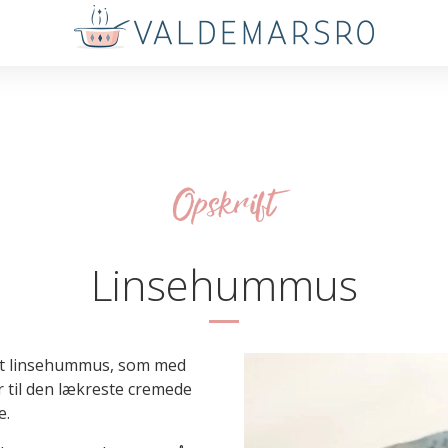
Opskrift
Linsehummus
met linsehummus, som med
ver til den lækreste cremede
e.