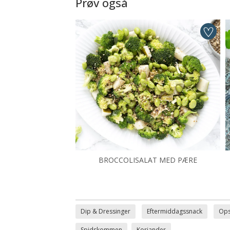
Prøv også
BROCCOLISALAT MED PÆRE
Dip & Dressinger
Eftermiddagssnack
Ops
Spidskommen
Koriander