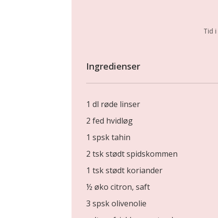
Tid i
Ingredienser
1 dl røde linser
2 fed hvidløg
1 spsk tahin
2 tsk stødt spidskommen
1 tsk stødt koriander
½ øko citron, saft
3 spsk olivenolie