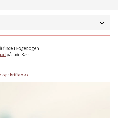
å finde i kogebogen
mad
på side 320
r opskriften >>