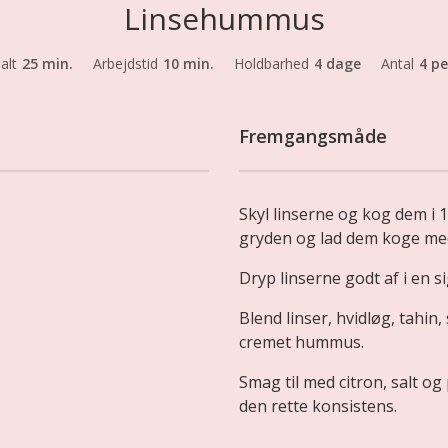
Linsehummus
 alt
25 min.
Arbejdstid
10 min.
Holdbarhed
4 dage
Antal
4 pe
Fremgangsmåde
Skyl linserne og kog dem i 
gryden og lad dem koge med 
Dryp linserne godt af i en si
Blend linser, hvidløg, tahin
cremet hummus.
Smag til med citron, salt og p
den rette konsistens.