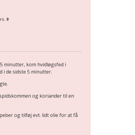
rs.
15 minutter, kom hvidløgsfed i
i de sidste 5 minutter.
gte.
, spidskommen og koriander til en
eber og tilføj evt. lidt olie for at få