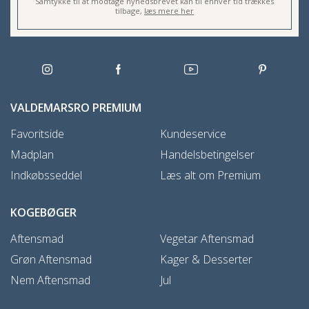
Samtykke til at modtage nyhedsbrevet kan til enhver tid trækkes
tilbage,
læs mere her
VALDEMARSRO PREMIUM
Favoritside
Kundeservice
Madplan
Handelsbetingelser
Indkøbsseddel
Læs alt om Premium
KOGEBØGER
Aftensmad
Vegetar Aftensmad
Grøn Aftensmad
Kager & Desserter
Nem Aftensmad
Jul