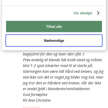
besvar
Vis detaljer
Ann-Christine
:
17. juni 2026 kl. 15:04
Tillad alle
Hej Maj-Britt
Så dejlig en tilbagemelding på opskriften! Tusind
Nødvendige
tak, for din søde hilsen. Jeg er glad for du kan
lide den hummus, jeg er også selv meget
begejstret for den og laver den ofte :)
Prøv endelig at blende lidt koldt vand og måske
blot 1-2 spsk kikærter med til at starte på.
Isterningen kan være lidt hård ved kniven, og jeg
ved ikke om det er noget jeg bilder mig ind, men
jeg tror den er hårdere ved kniven, når der ikke
er andet fyldt i blenderen/minihakkeren.
God fornøjelse
Kh Ann-Christine