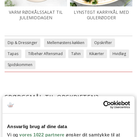
VARM RØDKÅLSSALAT TIL
LYNSTEGT KARRYKÅL MED
JULEMIDDAGEN
GULERØDDER
Dip & Dressinger
Mellemøstens køkken
Opskrifter
Tapas
Tilbehør Aftensmad
Tahin
Kikærter
Hvidløg
Spidskommen
SPØRGSMÅL TIL OPSKRIFTEN?
Har du spørgsmål til opskriften eller lyst til at sende en sød
hilsen, så kan du skrive til mig i kommentarfeltet herunder.
Du kan måske finde svaret på dit spørgsmål i kommentarfeltet,
hvis det allerede er stillet og besvaret - eller du kan kigge på
Ansvarlig brug af dine data
denne side
, hvor jeg giver svar på mange 'ofte stillede
spørgsmål' til min opskrifter.
Vi og
vores 1022 partnere
ønsker dit samtykke til at