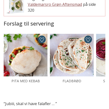
Valdemarsro Grøn Aftensmad
på side
320
Forslag til servering
PITA MED KEBAB
FLADBRØD
SY
“Jubiii, skal vi have falafler … ”