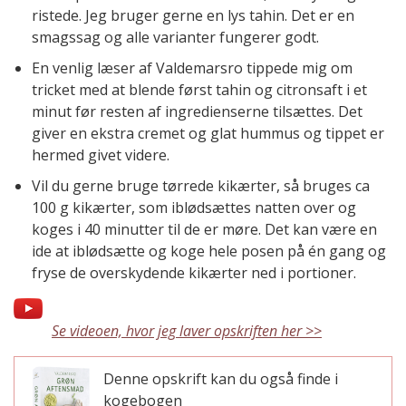
ristede. Jeg bruger gerne en lys tahin. Det er en
smagssag og alle varianter fungerer godt.
En venlig læser af Valdemarsro tippede mig om
tricket med at blende først tahin og citronsaft i et
minut før resten af ingredienserne tilsættes. Det
giver en ekstra cremet og glat hummus og tippet er
hermed givet videre.
Vil du gerne bruge tørrede kikærter, så bruges ca
100 g kikærter, som iblødsættes natten over og
koges i 40 minutter til de er møre. Det kan være en
ide at iblødsætte og koge hele posen på én gang og
fryse de overskydende kikærter ned i portioner.
Se videoen, hvor jeg laver opskriften her >>
Denne opskrift kan du også finde i
kogebogen