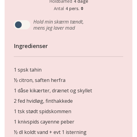
Holdbarhed
4 dage
Antal
4 pers.
Hold min skærm tændt,
mens jeg laver mad
Ingredienser
1 spsk tahin
½ citron, saften herfra
1 dåse kikærter, drænet og skyllet
2 fed hvidløg, finthakkede
1 tsk stødt spidskommen
1 knivspids cayenne peber
½ dl koldt vand + evt 1 isterning