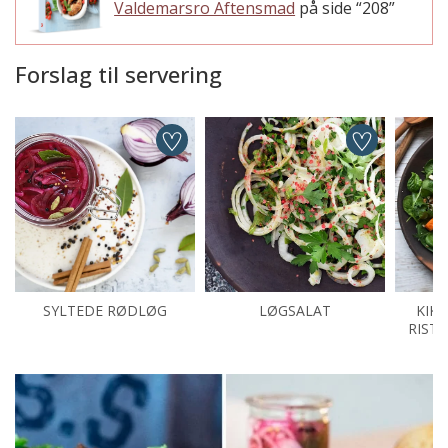
Valdemarsro Aftensmad
på side “208”
Forslag til servering
SYLTEDE RØDLØG
LØGSALAT
KIK
RIST