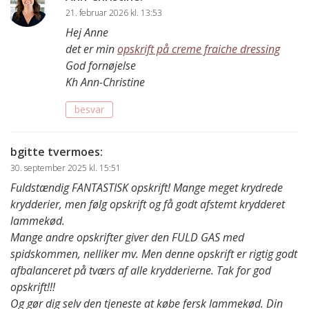
21. februar 2026 kl. 13:53
Hej Anne
det er min
opskrift på creme fraiche dressing
God fornøjelse
Kh Ann-Christine
besvar
bgitte tvermoes
:
30. september 2025 kl. 15:51
Fuldstændig FANTASTISK opskrift! Mange meget krydrede
krydderier, men følg opskrift og få godt afstemt krydderet
lammekød.
Mange andre opskrifter giver den FULD GAS med
spidskommen, nelliker mv. Men denne opskrift er rigtig godt
afbalanceret på tværs af alle krydderierne. Tak for god
opskrift!!!
Og gør dig selv den tjeneste at købe fersk lammekød. Din