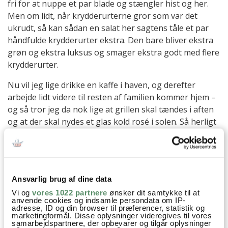
fri for at nuppe et par blade og stængler hist og her.
Men om lidt, når krydderurterne gror som var det
ukrudt, så kan sådan en salat her sagtens tåle et par
håndfulde krydderurter ekstra. Den bare bliver ekstra
grøn og ekstra luksus og smager ekstra godt med flere
krydderurter.
Nu vil jeg lige drikke en kaffe i haven, og derefter
arbejde lidt videre til resten af familien kommer hjem –
og så tror jeg da nok lige at grillen skal tændes i aften
og at der skal nydes et glas kold rosé i solen. Så herligt
et vejr!
Ha´ en skøn eftermiddag – jeg kigger ind i morgen her
på bloggen igen, hvor jeg anbefaler en god bog, som
jeg lige er blevet færdig med.
Ansvarlig brug af dine data
Vi og
vores 1022 partnere
ønsker dit samtykke til at
anvende cookies og indsamle persondata om IP-
adresse, ID og din browser til præferencer, statistik og
marketingformål. Disse oplysninger videregives til vores
samarbejdspartnere, der opbevarer og tilgår oplysninger
Mellemøstens køkken
Opskrifter
Påskefrokost
Salat