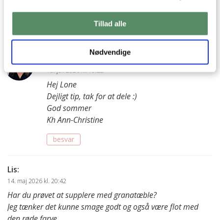
13. juli 2026 kl. 17:37
Jeg synes også det er lækkert med salattern og oliven oveni!
Tillad alle
besvar
Nødvendige
Ann-Christine
:
13. juli 2026 kl. 19:22
Hej Lone
Dejligt tip, tak for at dele :)
God sommer
Kh Ann-Christine
besvar
Lis
:
14. maj 2026 kl. 20:42
Har du prøvet at supplere med granatæble?
Jeg tænker det kunne smage godt og også være flot med
den røde farve