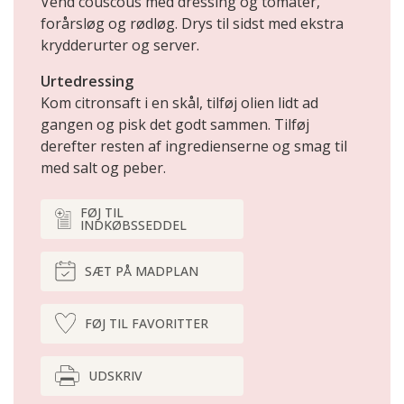
Vend couscous med dressing og tomater,
forårsløg og rødløg. Drys til sidst med ekstra
krydderurter og server.
Urtedressing
Kom citronsaft i en skål, tilføj olien lidt ad
gangen og pisk det godt sammen. Tilføj
derefter resten af ingredi­enserne og smag til
med salt og peber.
FØJ TIL
INDKØBSSEDDEL
SÆT PÅ MADPLAN
FØJ TIL FAVORITTER
UDSKRIV