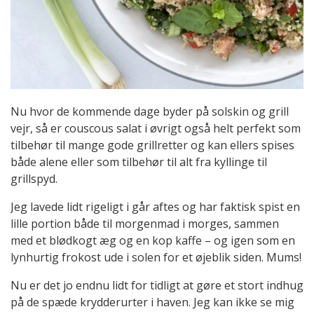
Nu hvor de kommende dage byder på solskin og grill
vejr, så er couscous salat i øvrigt også helt perfekt som
tilbehør til mange gode grillretter og kan ellers spises
både alene eller som tilbehør til alt fra kyllinge til
grillspyd.
Jeg lavede lidt rigeligt i går aftes og har faktisk spist en
lille portion både til morgenmad i morges, sammen
med et blødkogt æg og en kop kaffe – og igen som en
lynhurtig frokost ude i solen for et øjeblik siden. Mums!
Nu er det jo endnu lidt for tidligt at gøre et stort indhug
på de spæde krydderurter i haven. Jeg kan ikke se mig