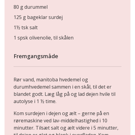
80 g durummel
125 g bageklar surdej
1½ tsk salt
1 spsk olivenolie, til skålen
Fremgangsmåde
Rør vand, manitoba hvedemel og
durumhvedemel sammen i en skål, til det er
blandet godt. Læg låg på og lad dejen hvile til
autolyse i 1 ½ time.
Kom surdejen i dejen og ælt – gerne på en
røremaskine ved lav-middelhastighed i 10
minutter. Tilsæt salt og ælt videre i 5 minutter,