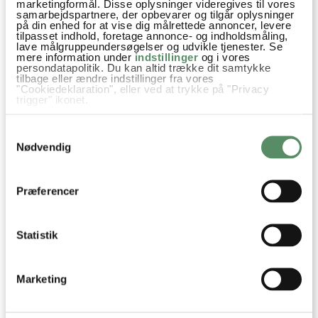
14 KOMMENTARER

marketingformål. Disse oplysninger videregives til vores
samarbejdspartnere, der opbevarer og tilgår oplysninger
på din enhed for at vise dig målrettede annoncer, levere
tilpasset indhold, foretage annonce- og indholdsmåling,
lave målgruppeundersøgelser og udvikle tjenester. Se
Marianne
:
mere information under
indstillinger
og i vores
persondatapolitik. Du kan altid trække dit samtykke
29. juni 2026 kl. 16:46
tilbage eller ændre indstillinger fra vores
"Cookiedeklaration", eller ved at trykke på "Privacy
Hej Kan jeg bruge tørret surdej i opskriften(Dr. Oetker) og
trigger" ikonet.
hvor meget tror du der svarer til 125gr bageklar surdej? hvis
Hvis du tillader det, vil vi også gerne:
det kan lade sig gøre?
Samtykkevalg
Indsamle præcise oplysninger om din placering,
der kan være nøjagtig inden for få meter
Nødvendig
besvar
Identificere din enhed baseret på en scanning af
dens unikke karakteristika (fingerprinting)
Dine valg anvendes på hele websitet.
Ann-Christine
:
Præferencer
30. juni 2026 kl. 12:16
Hej Marianne
Statistik
Jeg kender ikke det produkt, så jeg kan desværre
ikke hjælpe med hvordan man bruger det i en
opskrift. Forhåbentlig står der lidt på
Marketing
emballagen om det :)
God fornøjelse