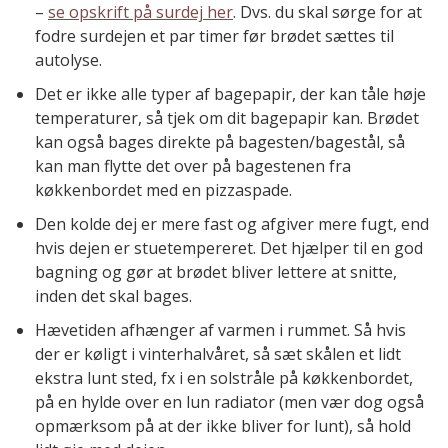
–
se opskrift på surdej her
. Dvs. du skal sørge for at
fodre surdejen et par timer før brødet sættes til
autolyse.
Det er ikke alle typer af bagepapir, der kan tåle høje
temperaturer, så tjek om dit bagepapir kan. Brødet
kan også bages direkte på bagesten/bagestål, så
kan man flytte det over på bagestenen fra
køkkenbordet med en pizzaspade.
Den kolde dej er mere fast og afgiver mere fugt, end
hvis dejen er stuetempereret. Det hjælper til en god
bagning og gør at brødet bliver lettere at snitte,
inden det skal bages.
Hævetiden afhænger af varmen i rummet. Så hvis
der er køligt i vinterhalvåret, så sæt skålen et lidt
ekstra lunt sted, fx i en solstråle på køkkenbordet,
på en hylde over en lun radiator (men vær dog også
opmærksom på at der ikke bliver for lunt), så hold