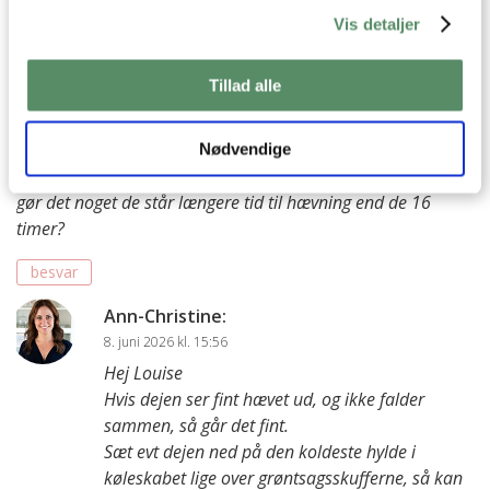
Kh Ann-Christine
Vis detaljer
besvar
Tillad alle
Louise
:
4. juni 2026 kl. 16:54
Nødvendige
halløj,
gør det noget de står længere tid til hævning end de 16
timer?
besvar
Ann-Christine
:
8. juni 2026 kl. 15:56
Hej Louise
Hvis dejen ser fint hævet ud, og ikke falder
sammen, så går det fint.
Sæt evt dejen ned på den koldeste hylde i
køleskabet lige over grøntsagsskufferne, så kan