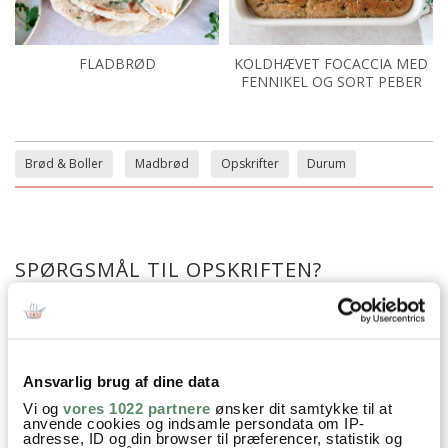
FLADBRØD
KOLDHÆVET FOCACCIA MED
FENNIKEL OG SORT PEBER
Brød & Boller
Madbrød
Opskrifter
Durum
SPØRGSMÅL TIL OPSKRIFTEN?
Har du spørgsmål til opskriften eller lyst til at sende en sød
hilsen, så kan du skrive til mig i kommentarfeltet herunder.
Du kan måske finde svaret på dit spørgsmål i kommentarfeltet,
hvis det allerede er stillet og besvaret - eller du kan kigge på
denne side
, hvor jeg giver svar på mange 'ofte stillede
Ansvarlig brug af dine data
spørgsmål' til min opskrifter.
Vi og
vores 1022 partnere
ønsker dit samtykke til at
anvende cookies og indsamle persondata om IP-
adresse, ID og din browser til præferencer, statistik og