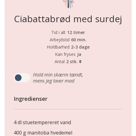
Ciabattabrød med surdej
Tid i alt
12 timer
Arbejdstid
60 min.
Holdbarhed
2-3 dage
Kan fryses
Ja
Antal
2 stk.
Hold min skærm tændt,
mens jeg laver mad
Ingredienser
4 dl stuetempereret vand
400 g manitoba hvedemel