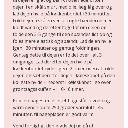
til dejen er glat og blank i overfladen. Kom
dejen i en skål smurt med olie, læg låg over og
lad dejen hvile på køkkenbordet i 30 minutter.
Fold dejen i skålen ved at fugte hænderne med
koldt vand og derefter tage fat om dejen og
folde den 3-5 gange til den spændes lidt op og
føles mere elastisk og spændt. Lad dejen hvile
igen i 30 minutter og gentag foldningen.
Gentag dette til dejen er foldet over i alt 3
omgange. Lad derefter dejen hvile på
køkkenbordet i yderligere 2 timer uden at folde
dejen og sæt derefter dejen i køleskabet på den
køligste hylde – nederst i køleskabet lige over
grøntsagsskuffen – i 10-16 timer.
Kom en bagesten eller et bagestål i ovnen og
varm ovnen op til 250 grader varmluft i 45
minutter, til bagepladen er godt varm.
Vend forsigtigt den bløde dej ud på et