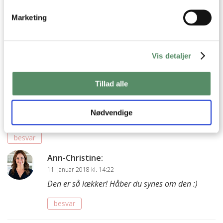
den er lige som du kunne ønske dig.
God fornøjelse
Marketing
Kh AC
besvar
Vis detaljer
Dennis
:
Tillad alle
10. januar 2018 kl. 17:38
Sikke en spændende cocktail. Den skal helt sikkert afprøves
Nødvendige
sammen med den nye batch af hjemmelavet tonicsirup!
besvar
Ann-Christine
:
11. januar 2018 kl. 14:22
Den er så lækker! Håber du synes om den :)
besvar