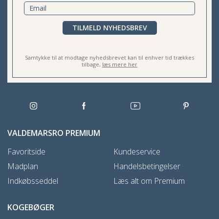
TILMELD NYHEDSBREV
Samtykke til at modtage nyhedsbrevet kan til enhver tid trækkes
tilbage,
læs mere her
VALDEMARSRO PREMIUM
Favoritside
Kundeservice
Madplan
Handelsbetingelser
Indkøbsseddel
Læs alt om Premium
KOGEBØGER