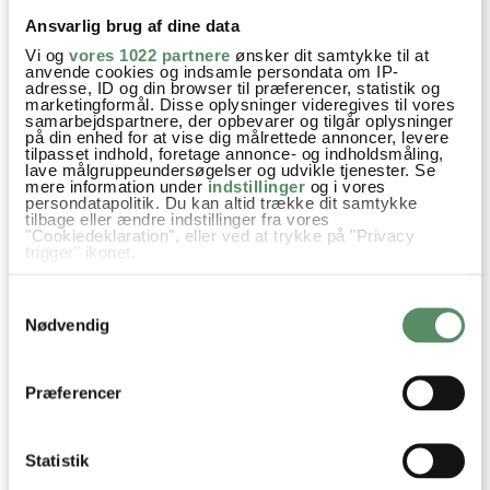
4. november 2020 kl. 17:10
Ansvarlig brug af dine data
Vi er blevet ret glade for denne version, men jeg har lige et
Vi og
vores 1022 partnere
ønsker dit samtykke til at
opklarende spørgsmål og en kommentar.
anvende cookies og indsamle persondata om IP-
adresse, ID og din browser til præferencer, statistik og
Spørgsmål: Der står: “1 lime, 6 cl limesaft”, er det fordi, du
marketingformål. Disse oplysninger videregives til vores
mener, der kommer 6 cl ud af 1 lime? Jeg får som regel ca. 2
samarbejdspartnere, der opbevarer og tilgår oplysninger
på din enhed for at vise dig målrettede annoncer, levere
cl ud af mine, så måske du får fat i nogle mere saftige limes
tilpasset indhold, foretage annonce- og indholdsmåling,
lave målgruppeundersøgelser og udvikle tjenester. Se
end mig :)
mere information under
indstillinger
og i vores
Kommentar: Fordi tonicen ikke står i ingredienslisten, for jeg
persondatapolitik. Du kan altid trække dit samtykke
tilbage eller ændre indstillinger fra vores
ikke indkøbt den og mangler den derfor, når jeg står klar til
"Cookiedeklaration", eller ved at trykke på "Privacy
at lave denne skønne drink.
trigger" ikonet.
Hvis du tillader det, vil vi også gerne:
besvar
Samtykkevalg
Indsamle præcise oplysninger om din placering,
der kan være nøjagtig inden for få meter
Nødvendig
Identificere din enhed baseret på en scanning af
Ann-Christine
:
dens unikke karakteristika (fingerprinting)
5. november 2020 kl. 18:22
Dine valg anvendes på hele websitet.
Præferencer
Hej Freja,
Godt du skriver det med tonic, det er fluks
skrevet på og mængden af lime er også skrevet
Statistik
bedre :) – og smag endelig godt til, så du synes