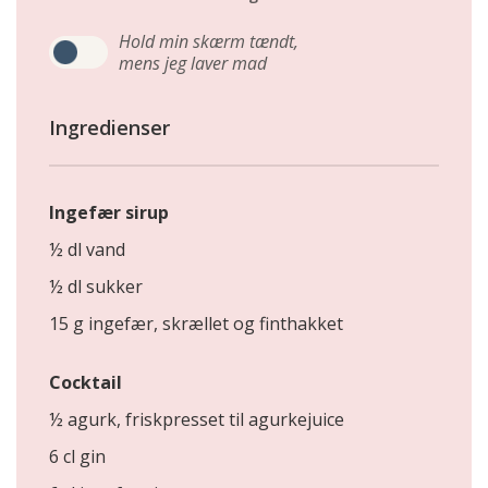
Hold min skærm tændt,
mens jeg laver mad
Ingredienser
Ingefær sirup
½ dl vand
½ dl sukker
15 g ingefær, skrællet og finthakket
Cocktail
½ agurk, friskpresset til agurkejuice
6 cl gin