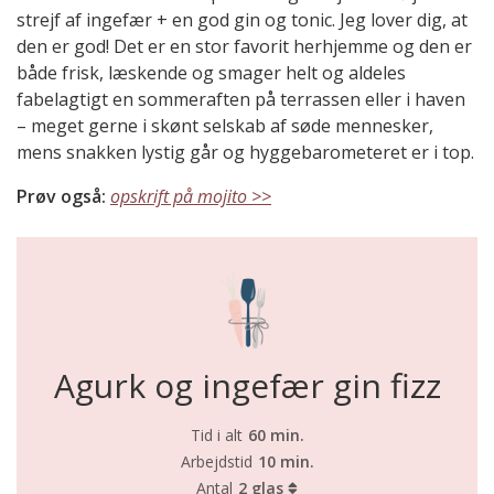
strejf af ingefær + en god gin og tonic. Jeg lover dig, at
den er god! Det er en stor favorit herhjemme og den er
både frisk, læskende og smager helt og aldeles
fabelagtigt en sommeraften på terrassen eller i haven
– meget gerne i skønt selskab af søde mennesker,
mens snakken lystig går og hyggebarometeret er i top.
Prøv også:
opskrift på mojito >>
Agurk og ingefær gin fizz
Tid i alt
60 min.
Arbejdstid
10 min.
Antal
2 glas