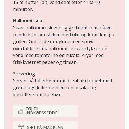
15 minutter i alt, vend dem efter cirka 10
minutter.
Halloumi salat
Skær halloumi i skiver og grill dem i olie på en
pande eller pensl dem med olie og kom dem på
grillen. Grill til de er gyldne med sprød
overfalde. Bræk halloumi i grove stykker og
vend med tomaterne og rucola. Krydr med
friskkværnet peber og timian.
Servering
Server på tallerkener med tzatziki toppet med
grøntsagsdeller og med tomatsalat og
kartofler som tilbehør.
FØJ TIL
INDKØBSSEDDEL
SÆT PÅ MADPLAN