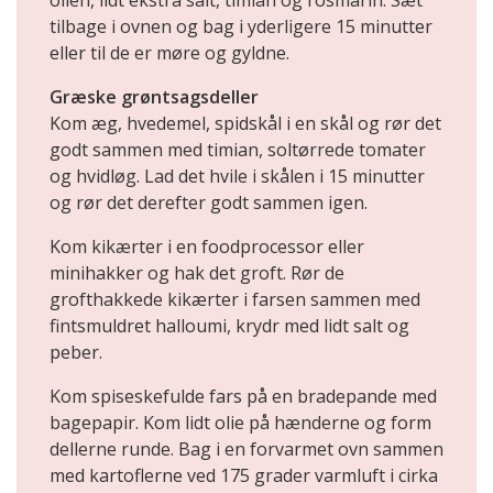
olien, lidt ekstra salt, timian og rosmarin. Sæt
tilbage i ovnen og bag i yderligere 15 minutter
eller til de er møre og gyldne.
Græske grøntsagsdeller
Kom æg, hvedemel, spidskål i en skål og rør det
godt sammen med timian, soltørrede tomater
og hvidløg. Lad det hvile i skålen i 15 minutter
og rør det derefter godt sammen igen.
Kom kikærter i en foodprocessor eller
minihakker og hak det groft. Rør de
grofthakkede kikærter i farsen sammen med
fintsmuldret halloumi, krydr med lidt salt og
peber.
Kom spiseskefulde fars på en bradepande med
bagepapir. Kom lidt olie på hænderne og form
dellerne runde. Bag i en forvarmet ovn sammen
med kartoflerne ved 175 grader varmluft i cirka