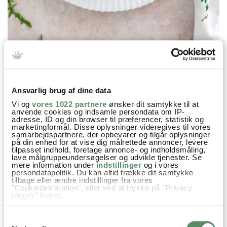
Ansvarlig brug af dine data
Prøv også
Vi og
vores 1022 partnere
ønsker dit samtykke til at
anvende cookies og indsamle persondata om IP-
adresse, ID og din browser til præferencer, statistik og
marketingformål. Disse oplysninger videregives til vores
samarbejdspartnere, der opbevarer og tilgår oplysninger
på din enhed for at vise dig målrettede annoncer, levere
tilpasset indhold, foretage annonce- og indholdsmåling,
lave målgruppeundersøgelser og udvikle tjenester. Se
mere information under
indstillinger
og i vores
persondatapolitik. Du kan altid trække dit samtykke
tilbage eller ændre indstillinger fra vores
"Cookiedeklaration", eller ved at trykke på "Privacy
trigger" ikonet.
Hvis du tillader det, vil vi også gerne:
SHAKSHUKA
KARTOFFELVAFLER MED
Samtykkevalg
Indsamle præcise oplysninger om din placering,
OVNBAGT GRØNT OG