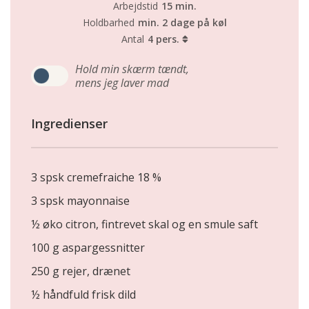
Arbejdstid
15 min.
Holdbarhed
min. 2 dage på køl
Antal
4 pers.
Hold min skærm tændt,
mens jeg laver mad
Ingredienser
3 spsk cremefraiche 18 %
3 spsk mayonnaise
½ øko citron, fintrevet skal og en smule saft
100 g aspargessnitter
250 g rejer, drænet
½ håndfuld frisk dild