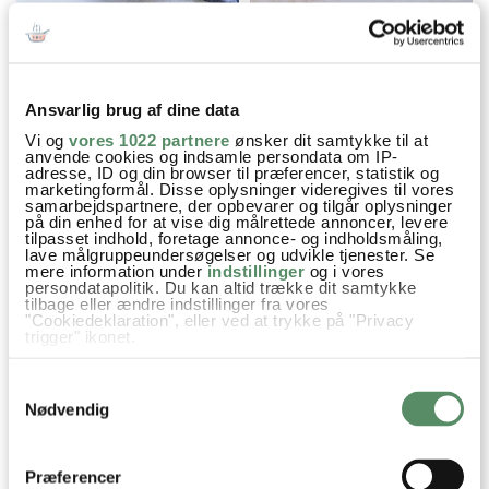
VITELLO TONNATO
TORSKEROGN
Ansvarlig brug af dine data
Vi og
vores 1022 partnere
ønsker dit samtykke til at
Appetizer
Forår
Frokost
Julefrokost
Opskrifter
anvende cookies og indsamle persondata om IP-
adresse, ID og din browser til præferencer, statistik og
marketingformål. Disse oplysninger videregives til vores
Pålægssalat
Asparges
Rejer
Dild
samarbejdspartnere, der opbevarer og tilgår oplysninger
på din enhed for at vise dig målrettede annoncer, levere
tilpasset indhold, foretage annonce- og indholdsmåling,
lave målgruppeundersøgelser og udvikle tjenester. Se
mere information under
indstillinger
og i vores
persondatapolitik. Du kan altid trække dit samtykke
SPØRGSMÅL TIL OPSKRIFTEN?
tilbage eller ændre indstillinger fra vores
"Cookiedeklaration", eller ved at trykke på "Privacy
Har du spørgsmål til opskriften eller lyst til at sende en sød
trigger" ikonet.
hilsen, så kan du skrive til mig i kommentarfeltet herunder.
Hvis du tillader det, vil vi også gerne:
Du kan måske finde svaret på dit spørgsmål i kommentarfeltet,
Samtykkevalg
Indsamle præcise oplysninger om din placering,
hvis det allerede er stillet og besvaret - eller du kan kigge på
der kan være nøjagtig inden for få meter
Nødvendig
denne side
, hvor jeg giver svar på mange 'ofte stillede
Identificere din enhed baseret på en scanning af
spørgsmål' til min opskrifter.
dens unikke karakteristika (fingerprinting)
Dine valg anvendes på hele websitet.
Præferencer