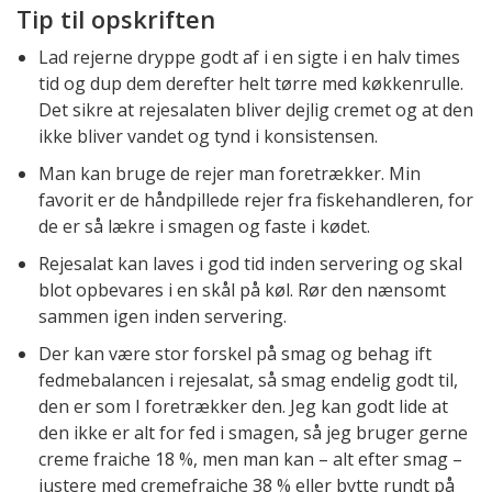
Tip til opskriften
Lad rejerne dryppe godt af i en sigte i en halv times
tid og dup dem derefter helt tørre med køkkenrulle.
Det sikre at rejesalaten bliver dejlig cremet og at den
ikke bliver vandet og tynd i konsistensen.
Man kan bruge de rejer man foretrækker. Min
favorit er de håndpillede rejer fra fiskehandleren, for
de er så lækre i smagen og faste i kødet.
Rejesalat kan laves i god tid inden servering og skal
blot opbevares i en skål på køl. Rør den nænsomt
sammen igen inden servering.
Der kan være stor forskel på smag og behag ift
fedmebalancen i rejesalat, så smag endelig godt til,
den er som I foretrækker den. Jeg kan godt lide at
den ikke er alt for fed i smagen, så jeg bruger gerne
creme fraiche 18 %, men man kan – alt efter smag –
justere med cremefraiche 38 % eller bytte rundt på