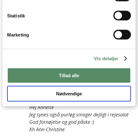
3 KOMMENTARER

Statistik
Annette Vadgaard Christensen
:
Marketing
27. marts 2026 kl. 20:13
Den vil jeg lave til familie-påskefrokosten. Har du evt. et
forslag til grønt istedet for dild?
Bedste hilsner
Vis detaljer
Annette
Tillad alle
besvar
Ann-Christine
:
Nødvendige
28. marts 2026 kl. 17:18
Hej Annette
Jeg synes også purløg smager dejligt i rejesalat
God fornøjelse og god påske :)
Kh Ann-Christine