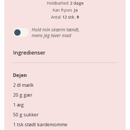
Holdbarhed
2 dage
Kan fryses
Ja
Antal
12 stk.
Hold min skærm tændt,
mens jeg laver mad
Ingredienser
Dejen
2 dl mælk
20 g gær
1 æg
50 g sukker
1 tsk stødt kardemomme