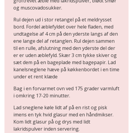
groftrevet æble med lakridspulver, blødt smør
og muscovadosukker.
Rul dejen ud i stor retangel på et meldrysset
bord. Fordel æblefyldet over hele fladen, med
undtagelse af 4 cm på den yderste langs af den
ene lange del af retanglen. Rul dejen sammen
til en rulle, afslutning med den yderste del der
er er uden æblefyld. Skær 3 cm tykke skiver og
sæt dem på en bageplade med bagepapir. Lad
kanelsneglene hæve på køkkenbordet i en time
under et rent klæde
Bag i en forvarmet ovn ved 175 grader varmluft
i omkring 17-20 minutter.
Lad sneglene køle lidt af på en rist og pisk
imens en tyk hvid glasur med en håndmikser.
Kom lidt glasur på og drys med lidt
lakridspulver inden servering.