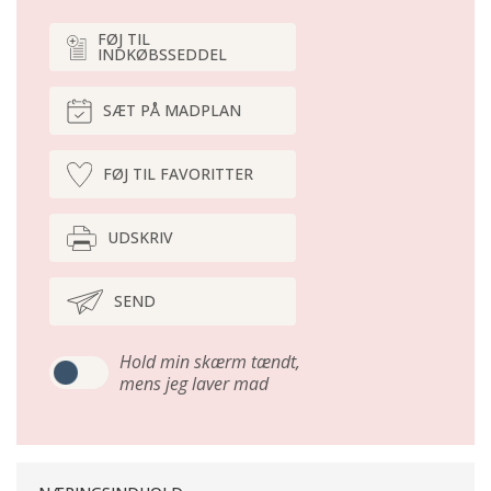
FØJ TIL
INDKØBSSEDDEL
SÆT PÅ MADPLAN
FØJ TIL FAVORITTER
UDSKRIV
SEND
Hold min skærm tændt,
mens jeg laver mad