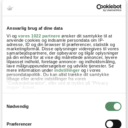
Ansvarlig brug af dine data
Vi og
vores 1022 partnere
ønsker dit samtykke til at
anvende cookies og indsamle persondata om IP-
adresse, ID og din browser til præferencer, statistik og
HINDBÆRSNITTER
MARMORKAGE
marketingformål. Disse oplysninger videregives til vores
samarbejdspartnere, der opbevarer og tilgår oplysninger
på din enhed for at vise dig målrettede annoncer, levere
tilpasset indhold, foretage annonce- og indholdsmåling,
lave målgruppeundersøgelser og udvikle tjenester. Se
mere information under
indstillinger
og i vores
persondatapolitik. Du kan altid trække dit samtykke
tilbage eller ændre indstillinger fra vores
Brunch
Kager
Kager og søde sager
Opskrifter
"Cookiedeklaration", eller ved at trykke på "Privacy
trigger" ikonet.
Gær
Kardemomme
Hvedemel
Æbler
Lakrids
Hvis du tillader det, vil vi også gerne:
Samtykkevalg
Muscovado
Indsamle præcise oplysninger om din placering,
der kan være nøjagtig inden for få meter
Nødvendig
Identificere din enhed baseret på en scanning af
dens unikke karakteristika (fingerprinting)
Dine valg anvendes på hele websitet.
Præferencer