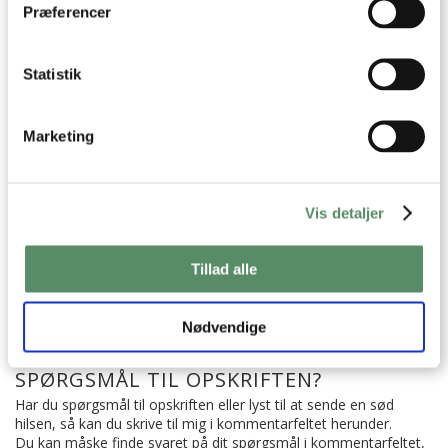
Præferencer
Statistik
CITRONMUFFINS MED
JØDEKAGER
BIRKES
Marketing
Brunch
Fødselsdag
Kager
Kager og søde sager
Vis detaljer
Opskrifter
Gær
Vanilje
Kardemomme
Kanel
Tillad alle
Hvedemel
Muscovado
Nødvendige
SPØRGSMÅL TIL OPSKRIFTEN?
Har du spørgsmål til opskriften eller lyst til at sende en sød
hilsen, så kan du skrive til mig i kommentarfeltet herunder.
Du kan måske finde svaret på dit spørgsmål i kommentarfeltet,