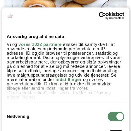
Ansvarlig brug af dine data
Vi og
vores 1022 partnere
ønsker dit samtykke til at
anvende cookies og indsamle persondata om IP-
adresse, ID og din browser til præferencer, statistik og
marketingformål. Disse oplysninger videregives til vores
samarbejdspartnere, der opbevarer og tilgår oplysninger
på din enhed for at vise dig målrettede annoncer, levere
tilpasset indhold, foretage annonce- og indholdsmåling,
lave målgruppeundersøgelser og udvikle tjenester. Se
mere information under
indstillinger
og i vores
persondatapolitik. Du kan altid trække dit samtykke
Prøv også
tilbage eller ændre indstillinger fra vores
"Cookiedeklaration", eller ved at trykke på "Privacy
trigger" ikonet.
Hvis du tillader det, vil vi også gerne:
Samtykkevalg
Indsamle præcise oplysninger om din placering,
der kan være nøjagtig inden for få meter
Nødvendig
Identificere din enhed baseret på en scanning af
dens unikke karakteristika (fingerprinting)
Dine valg anvendes på hele websitet.