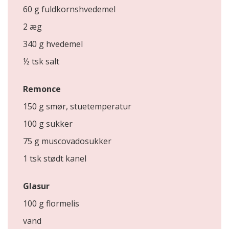
60 g fuldkornshvedemel
2 æg
340 g hvedemel
½ tsk salt
Remonce
150 g smør, stuetemperatur
100 g sukker
75 g muscovadosukker
1 tsk stødt kanel
Glasur
100 g flormelis
vand