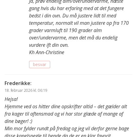
Ja, prøv endelig alm/overundervarme, næste
gang hvis du har erfaring med at det fungere
bedst i din ovn. Du må justere lidt til med
temperatur, normalt vil man justere op fra 170
grader varmluft til 190 grader alm
over/undervarme, men det må du endelig
vurdere ift din ovn.
Kh Ann-Christine
besvar
Frederikke
:
18. februar 2026 kl. 06:19
Hejsa!
Hjemme ved os hitter dine opskrifter altid – det gælder alt
fra kager til aftensmad og vi har stor glæde af mange af
dine bøger! :)
Min mor fylder rundt på fredag og jeg vil derfor gerne bage
disse kanelsnegle til hende da de er en klar favorit.