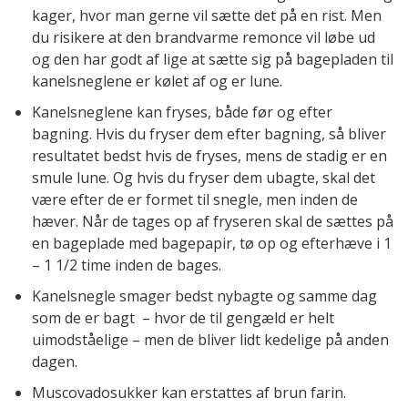
kager, hvor man gerne vil sætte det på en rist. Men
du risikere at den brandvarme remonce vil løbe ud
og den har godt af lige at sætte sig på bagepladen til
kanelsneglene er kølet af og er lune.
Kanelsneglene kan fryses, både før og efter
bagning. Hvis du fryser dem efter bagning, så bliver
resultatet bedst hvis de fryses, mens de stadig er en
smule lune. Og hvis du fryser dem ubagte, skal det
være efter de er formet til snegle, men inden de
hæver. Når de tages op af fryseren skal de sættes på
en bageplade med bagepapir, tø op og efterhæve i 1
– 1 1/2 time inden de bages.
Kanelsnegle smager bedst nybagte og samme dag
som de er bagt – hvor de til gengæld er helt
uimodståelige – men de bliver lidt kedelige på anden
dagen.
Muscovadosukker kan erstattes af brun farin.