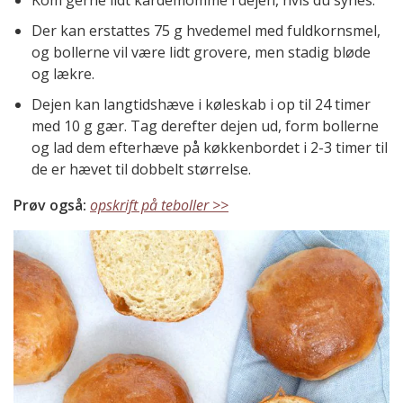
Kom gerne lidt kardemomme i dejen, hvis du synes.
Der kan erstattes 75 g hvedemel med fuldkornsmel,
og bollerne vil være lidt grovere, men stadig bløde
og lækre.
Dejen kan langtidshæve i køleskab i op til 24 timer
med 10 g gær. Tag derefter dejen ud, form bollerne
og lad dem efterhæve på køkkenbordet i 2-3 timer til
de er hævet til dobbelt størrelse.
Prøv også:
opskrift på teboller >>