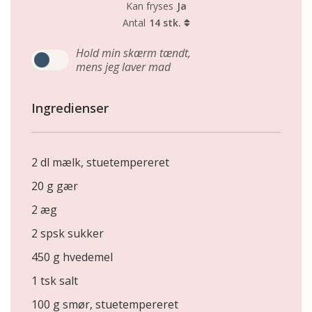
Kan fryses
Ja
Antal
14 stk.
Hold min skærm tændt,
mens jeg laver mad
Ingredienser
2 dl mælk, stuetempereret
20 g gær
2 æg
2 spsk sukker
450 g hvedemel
1 tsk salt
100 g smør, stuetempereret