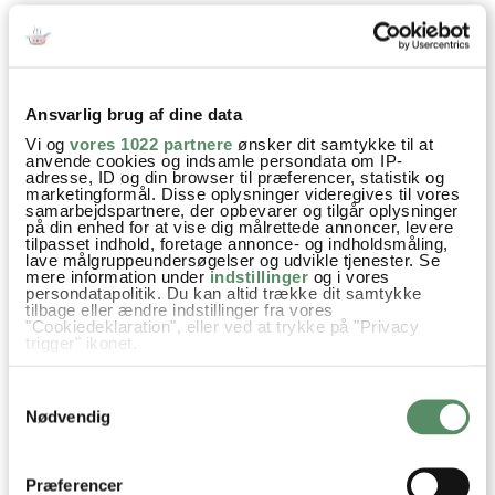
SPØRGSMÅL TIL OPSKRIFTEN?
Har du spørgsmål til opskriften eller lyst til at sende en sød
hilsen, så kan du skrive til mig i kommentarfeltet herunder.
Ansvarlig brug af dine data
Du kan måske finde svaret på dit spørgsmål i kommentarfeltet,
Vi og
vores 1022 partnere
ønsker dit samtykke til at
hvis det allerede er stillet og besvaret - eller du kan kigge på
anvende cookies og indsamle persondata om IP-
denne side
, hvor jeg giver svar på mange 'ofte stillede
adresse, ID og din browser til præferencer, statistik og
marketingformål. Disse oplysninger videregives til vores
spørgsmål' til min opskrifter.
samarbejdspartnere, der opbevarer og tilgår oplysninger
på din enhed for at vise dig målrettede annoncer, levere
tilpasset indhold, foretage annonce- og indholdsmåling,
26 KOMMENTARER
lave målgruppeundersøgelser og udvikle tjenester. Se

mere information under
indstillinger
og i vores
persondatapolitik. Du kan altid trække dit samtykke
tilbage eller ændre indstillinger fra vores
"Cookiedeklaration", eller ved at trykke på "Privacy
trigger" ikonet.
Sarah
:
28. juli 2026 kl. 21:43
Hvis du tillader det, vil vi også gerne:
Samtykkevalg
Indsamle præcise oplysninger om din placering,
Kan jeg bruge en røremaskine?
der kan være nøjagtig inden for få meter
Nødvendig
Identificere din enhed baseret på en scanning af
dens unikke karakteristika (fingerprinting)
besvar
Dine valg anvendes på hele websitet.
Præferencer
Ann-Christine
: