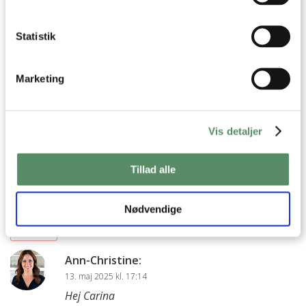
30. juli 2026 kl. 16:14
Hej Sarah
Statistik
Ja, det kan man sagtens :)
God fornøjelse
Marketing
Kh Ann-Christine
besvar
Vis detaljer
Carina Møller
:
Tillad alle
11. maj 2025 kl. 10:03
Jeg vil gerne tilføje rosiner, hvornår skal jeg tilføje dem før
eller efter hævning?
Nødvendige
besvar
Ann-Christine
:
13. maj 2025 kl. 17:14
Hej Carina