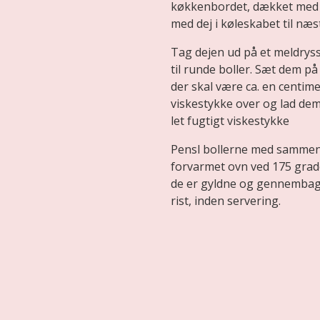
køkkenbordet, dækket med e
med dej i køleskabet til næs
Tag dejen ud på et meldrys
til runde boller. Sæt dem 
der skal være ca. en centim
viskestykke over og lad dem
let fugtigt viskestykke
Pensl bollerne med sammen
forvarmet ovn ved 175 grader
de er gyldne og gennembagte
rist, inden servering.