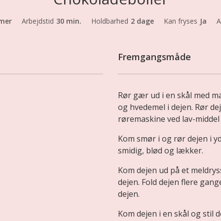
imer
Arbejdstid
30 min.
Holdbarhed
2 dage
Kan fryses
Ja
A
Fremgangsmåde
Rør gær ud i en skål med mæ
og hvedemel i dejen. Rør d
røremaskine ved lav-middel 
Kom smør i og rør dejen i yd
smidig, blød og lækker.
Kom dejen ud på et meldrys
dejen. Fold dejen flere gang
dejen.
Kom dejen i en skål og stil d