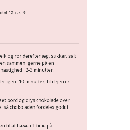
ntal
12 stk.
lk og rør derefter æg, sukker, salt
ejen sammen, gerne på en
hastighed i 2-3 minutter.
erligere 10 minutter, til dejen er
set bord og drys chokolade over
e, så chokoladen fordeles godt i
en til at hæve i 1 time på