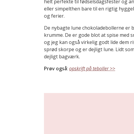
helt perfekte til fødselsdagsfester og a
eller simpelthen bare til en rigtig hygg
og ferier.
De nybagte lune chokoladebollerne er b
krumme. De er gode blot at spise med s
og jeg kan også virkelig godt lide dem ri
sprød skorpe og er dejligt lune. Lidt s
dejligt bagværk.
Prøv også
:
opskrift på teboller >>