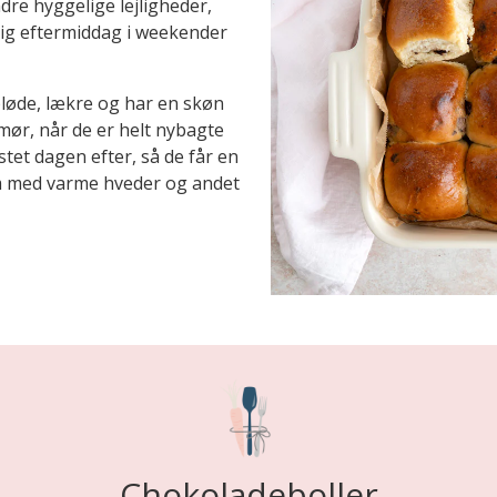
ndre hyggelige lejligheder,
elig eftermiddag i weekender
løde, lækre og har en skøn
mør, når de er helt nybagte
stet dagen efter, så de får en
om med varme hveder og andet
Chokoladeboller