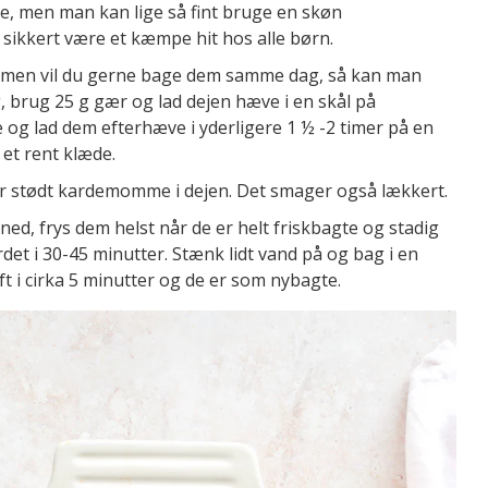
, men man kan lige så fint bruge en skøn
t sikkert være et kæmpe hit hos alle børn.
n, men vil du gerne bage dem samme dag, så kan man
 brug 25 g gær og lad dejen hæve i en skål på
 og lad dem efterhæve i yderligere 1 ½ -2 timer på en
et rent klæde.
er stødt kardemomme i dejen. Det smager også lækkert.
ned, frys dem helst når de er helt friskbagte og stadig
det i 30-45 minutter. Stænk lidt vand på og bag i en
t i cirka 5 minutter og de er som nybagte.