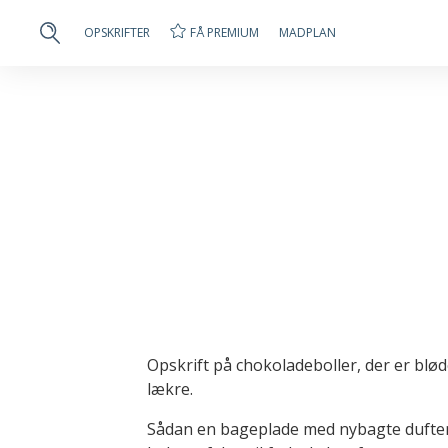
FÅ PREMIUM
OPSKRIFTER
MADPLAN
Opskrift på chokoladeboller, der er bløde
lækre.
Sådan en bageplade med nybagte duften