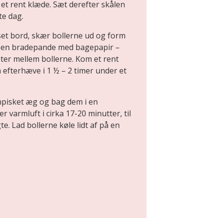
t rent klæde. Sæt derefter skålen
te dag.
set bord, skær bollerne ud og form
på en bradepande med bagepapir –
eter mellem bollerne. Kom et rent
 efterhæve i 1 ½ – 2 timer under et
pisket æg og bag dem i en
 varmluft i cirka 17-20 minutter, til
. Lad bollerne køle lidt af på en