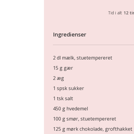
Tid i alt
12 t
Ingredienser
2 dl mælk, stuetempereret
15 g gær
2 æg
1 spsk sukker
1 tsk salt
450 g hvedemel
100 g smør, stuetempereret
125 g mørk chokolade, grofthakket