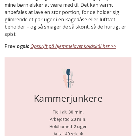
mine børn elsker at være med til. Det kan varmt
anbefales at lave en stor portion, for de holder sig
glimrende et par uger i en kagedåse eller lufttæt
beholder – og så smager de så skønt, så de hurtigt er
spist.
Prøv også:
Opskrift på hjemmelavet koldskål her >>
Kammerjunkere
Tid i alt
30 min.
Arbejdstid
20 min.
Holdbarhed
2 uger
Antal
40 stk.