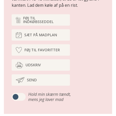
kanten. Lad dem køle af på en rist.
FØJ TIL
INDKØBSSEDDEL
SÆT PÅ MADPLAN
FØJ TIL FAVORITTER
UDSKRIV
SEND
Hold min skærm tændt,
mens jeg laver mad