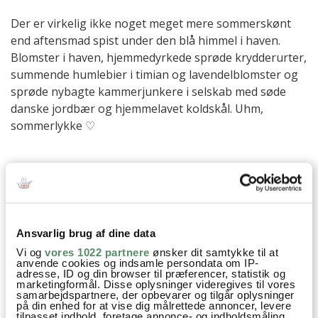
Der er virkelig ikke noget meget mere sommerskønt
end aftensmad spist under den blå himmel i haven.
Blomster i haven, hjemmedyrkede sprøde krydderurter,
summende humlebier i timian og lavendelblomster og
sprøde nybagte kammerjunkere i selskab med søde
danske jordbær og hjemmelavet koldskål. Uhm,
sommerlykke ♡
Cookies og Småkager
Dessert
Familiefavoritter
Forår
Kager
Kager og søde sager
Opskrifter
Sommer
Ansvarlig brug af dine data
Hvedemel
Vanilje
Vi og
vores 1022 partnere
ønsker dit samtykke til at
anvende cookies og indsamle persondata om IP-
adresse, ID og din browser til præferencer, statistik og
marketingformål. Disse oplysninger videregives til vores
samarbejdspartnere, der opbevarer og tilgår oplysninger
på din enhed for at vise dig målrettede annoncer, levere
SPØRGSMÅL TIL OPSKRIFTEN?
tilpasset indhold, foretage annonce- og indholdsmåling,