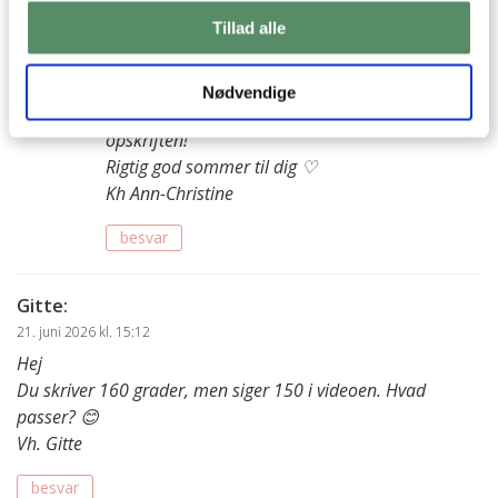
Ann-Christine
:
Tillad alle
30. juni 2026 kl. 12:13
Hej Helene
Hvor er det sødt af dig at skrive det. Tusind tak
Nødvendige
for din søde hilsen og tilbagemelding på
opskriften!
Rigtig god sommer til dig ♡
Kh Ann-Christine
besvar
Gitte
:
21. juni 2026 kl. 15:12
Hej
Du skriver 160 grader, men siger 150 i videoen. Hvad
passer? 😊
Vh. Gitte
besvar