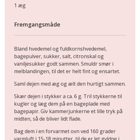
1 æg
Fremgangsmåde
Bland hvedemel og fuldkornshvedemel,
bagepulver, sukker, salt, citronskal og
vaniljesukker godt sammen. Smuldr smør i
melblandingen, til det er helt fint og ensartet.
Saml dejen med æg og ælt den hurtigt sammen.
Skær dejen i stykker a ca. 6 g. Tril stykkerne til
kugler og læg dem på en bageplade med
bagepapir. Giv kammerjunkerne et lille tryk på
midten, så de bliver lidt flade.
Bag dem i en forvarmet ovn ved 160 grader
varmluft i 15-18 minutter, til de er let gyldne i