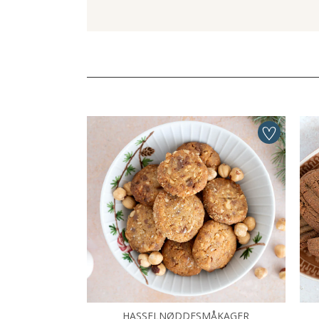
HASSELNØDDESMÅKAGER