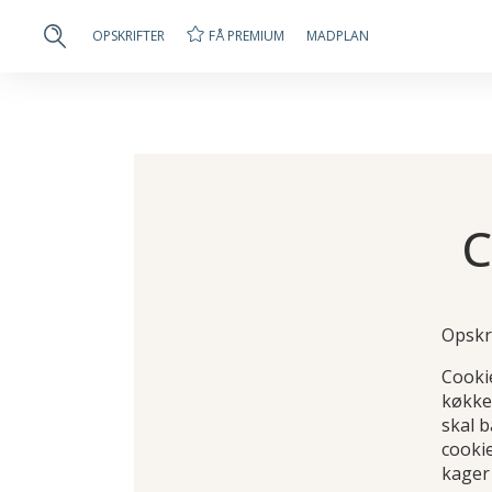
FÅ PREMIUM
OPSKRIFTER
MADPLAN
C
Opskr
Cookie
køkken
skal 
cooki
kager 