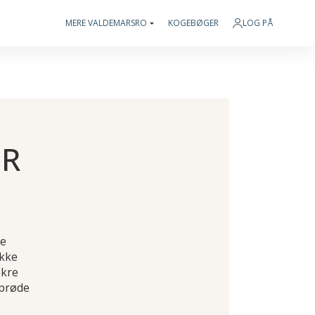
MERE VALDEMARSRO
KOGEBØGER
LOG PÅ
ER
le
ikke
ækre
sprøde