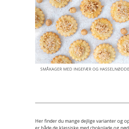
SMÅKAGER MED INGEFÆR OG HASSELNØDD
Her finder du mange dejlige varianter og o
er både de klassiske med chokolade og nød