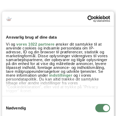
SPØRGSMÅL TIL OPSKRIFTEN?
Har du spørgsmål til opskriften eller lyst til at sende en sød
hilsen, så kan du skrive til mig i kommentarfeltet herunder.
Du kan måske finde svaret på dit spørgsmål i kommentarfeltet,
Ansvarlig brug af dine data
hvis det allerede er stillet og besvaret - eller du kan kigge på
denne side
, hvor jeg giver svar på mange 'ofte stillede
Vi og
vores 1022 partnere
ønsker dit samtykke til at
spørgsmål' til min opskrifter.
anvende cookies og indsamle persondata om IP-
adresse, ID og din browser til præferencer, statistik og
marketingformål. Disse oplysninger videregives til vores
samarbejdspartnere, der opbevarer og tilgår oplysninger
12 KOMMENTARER
på din enhed for at vise dig målrettede annoncer, levere

tilpasset indhold, foretage annonce- og indholdsmåling,
lave målgruppeundersøgelser og udvikle tjenester. Se
mere information under
indstillinger
og i vores
persondatapolitik. Du kan altid trække dit samtykke
tilbage eller ændre indstillinger fra vores
Anja
:
"Cookiedeklaration", eller ved at trykke på "Privacy
6. juni 2021 kl. 14:53
trigger" ikonet.
Kagerne er lige afprøvet. De er skønne. Har en søn der ikke
Hvis du tillader det, vil vi også gerne:
Samtykkevalg
spiser lakrids, og lavede derfor også en portion hvor jeg
Indsamle præcise oplysninger om din placering,
der kan være nøjagtig inden for få meter
Nødvendig
erstattede lakrids med fudge. De blev rigtig gode.
Identificere din enhed baseret på en scanning af
dens unikke karakteristika (fingerprinting)