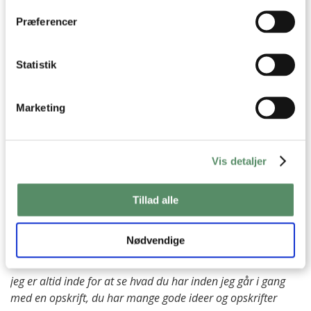
En opskrift der inspirerer ❤️ Næste gang skal der forsøges
Dine valg anvendes på hele websitet.
med heksehyl for en kraftigere lakrids /salt smag.
Præferencer
Tak.
besvar
Statistik
Ann-Christine
:
8. juni 2021 kl. 08:12
Marketing
Så skønt at høre og det lyder vildt lækkert med
heksehyl i småkagerne.
Tak for din søde hilsen ♡
Vis detaljer
Kh Ann-Christine
Tillad alle
besvar
Nødvendige
kirsten
:
20. december 2020 kl. 18:47
jeg er altid inde for at se hvad du har inden jeg går i gang
med en opskrift, du har mange gode ideer og opskrifter