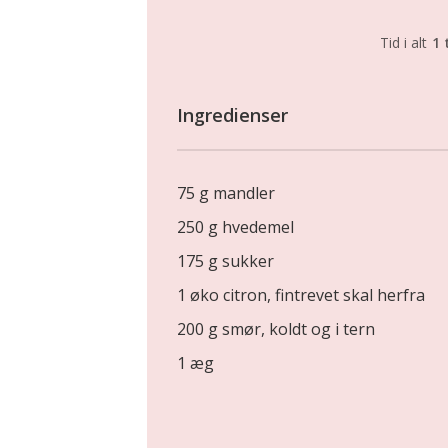
Tid i alt
1 
Ingredienser
75 g mandler
250 g hvedemel
175 g sukker
1 øko citron, fintrevet skal herfra
200 g smør, koldt og i tern
1 æg