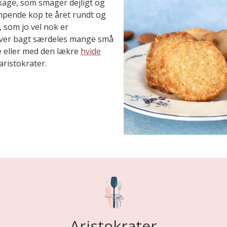
åkage, som smager dejligt og
dampende kop te året rundt og
, som jo vel nok er
iver bagt særdeles mange små
e eller med den lækre
hvide
aristokrater.
Aristokrater