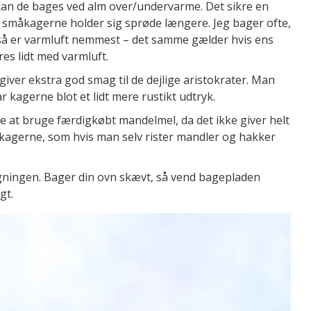
an de bages ved alm over/undervarme. Det sikre en
å småkagerne holder sig sprøde længere. Jeg bager ofte,
 så er varmluft nemmest – det samme gælder hvis ens
es lidt med varmluft.
giver ekstra god smag til de dejlige aristokrater. Man
 kagerne blot et lidt mere rustikt udtryk.
ale at bruge færdigkøbt mandelmel, da det ikke giver helt
agerne, som hvis man selv rister mandler og hakker
gningen. Bager din ovn skævt, så vend bagepladen
gt.