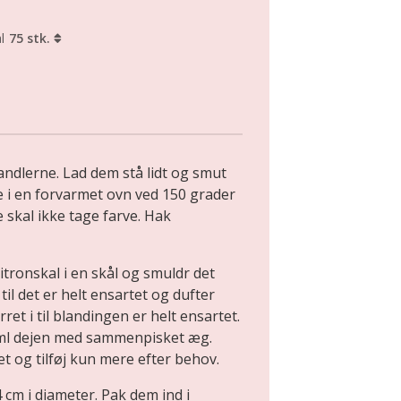
l
75 stk.
dlerne. Lad dem stå lidt og smut
 i en forvarmet ovn ved 150 grader
e skal ikke tage farve. Hak
tronskal i en skål og smuldr det
l det er helt ensartet og dufter
rret i til blandingen er helt ensartet.
ml dejen med sammenpisket æg.
t og tilføj kun mere efter behov.
4 cm i diameter. Pak dem ind i