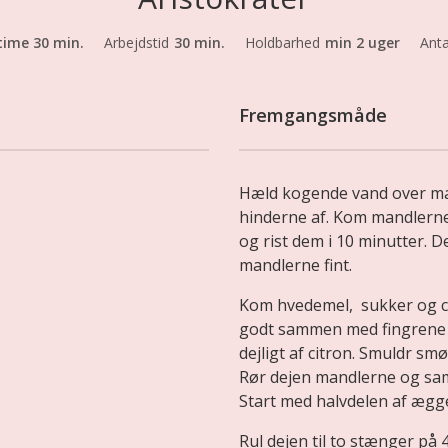
time 30 min.
Arbejdstid
30 min.
Holdbarhed
min 2 uger
Anta
Fremgangsmåde
Hæld kogende vand over man
hinderne af. Kom mandlerne
og rist dem i 10 minutter. D
mandlerne fint.
Kom hvedemel, sukker og ci
godt sammen med fingrene ti
dejligt af citron. Smuldr smø
Rør dejen mandlerne og sa
Start med halvdelen af ægge
Rul dejen til to stænger på 