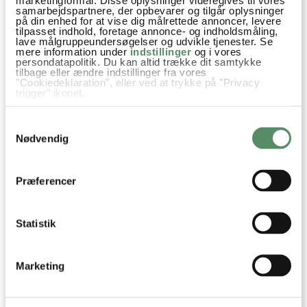
besvar
samarbejdspartnere, der opbevarer og tilgår oplysninger
på din enhed for at vise dig målrettede annoncer, levere
tilpasset indhold, foretage annonce- og indholdsmåling,
Ann-Christine
:
lave målgruppeundersøgelser og udvikle tjenester. Se
20. december 2021 kl. 14:41
mere information under
indstillinger
og i vores
persondatapolitik. Du kan altid trække dit samtykke
Ja, det er helt op til dig – men vær opmærksom
tilbage eller ændre indstillinger fra vores
"Cookiedeklaration", eller ved at trykke på "Privacy
på at der er hasselnødder i nougat også :)
trigger" ikonet.
Rigtig glædelig jul.
Hvis du tillader det, vil vi også gerne:
Kh Ann-Christine
Samtykkevalg
Indsamle præcise oplysninger om din placering,
der kan være nøjagtig inden for få meter
Nødvendig
besvar
Identificere din enhed baseret på en scanning af
dens unikke karakteristika (fingerprinting)
Dine valg anvendes på hele websitet.
Præferencer
Ida
:
13. december 2019 kl. 07:15
Hej :)
Statistik
Hvordan opbevarer jeg bedst Mozart kuglerne ?
Vh Ida
Marketing
besvar