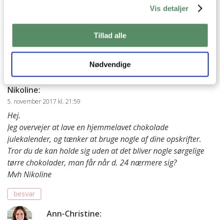
Ann-Christine
:
Vis detaljer
13. december 2019 kl. 11:41
I en småkagedåse eller lufttæt beholder (ikke i
Tillad alle
køleskab)
besvar
Nødvendige
Nikoline
:
5. november 2017 kl. 21:59
Hej.
Jeg overvejer at lave en hjemmelavet chokolade
julekalender, og tænker at bruge nogle af dine opskrifter.
Tror du de kan holde sig uden at det bliver nogle sørgelige
tørre chokolader, man får når d. 24 nærmere sig?
Mvh Nikoline
besvar
Ann-Christine
: