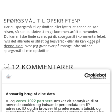
SPØRGSMÅL TIL OPSKRIFTEN?
Har du spørgsmål til opskriften eller lyst til at sende en sød
hilsen, så kan du skrive til mig i kommentarfeltet herunder.
Du kan måske finde svaret på dit spørgsmål i kommentarfeltet,
hvis det allerede er stillet og besvaret - eller du kan kigge på
denne side
, hvor jeg giver svar på mange 'ofte stillede
spørgsmål' til min opskrifter.
12 KOMMENTARER

Kateleen
:
20. december 2021 kl. 11:57
Ansvarlig brug af dine data
Kan man bruge andre nødder end hasselnød? Er nemlig
Vi og
vores 1022 partnere
ønsker dit samtykke til at
allergisk
anvende cookies og indsamle persondata om IP-
adresse, ID og din browser til præferencer, statistik og
marketingformål. Disse oplysninger videregives til vores