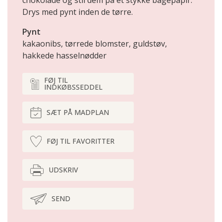
chokolade og stil dem på et stykke bagepapir.
Drys med pynt inden de tørre.
Pynt
kakaonibs, tørrede blomster, guldstøv,
hakkede hasselnødder
FØJ TIL
INDKØBSSEDDEL
SÆT PÅ MADPLAN
FØJ TIL FAVORITTER
UDSKRIV
SEND