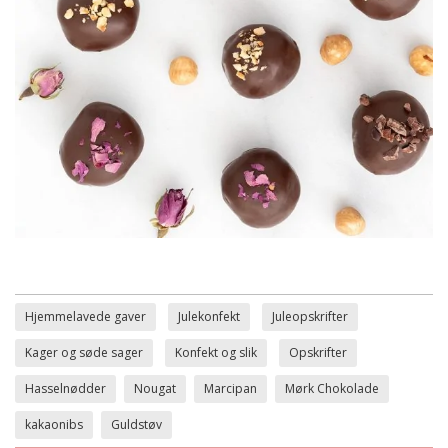
Hjemmelavede gaver
Julekonfekt
Juleopskrifter
Kager og søde sager
Konfekt og slik
Opskrifter
Hasselnødder
Nougat
Marcipan
Mørk Chokolade
kakaonibs
Guldstøv