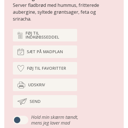
Server fladbrød med hummus, fritterede
aubergine, syltede grøntsager, feta og
sriracha.
FØJ TIL
INDKØBSSEDDEL
SÆT PÅ MADPLAN
FØJ TIL FAVORITTER
UDSKRIV
SEND
Hold min skærm tændt,
mens jeg laver mad