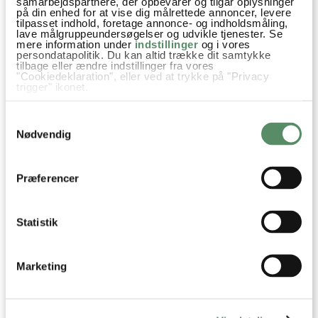
samarbejdspartnere, der opbevarer og tilgår oplysninger
på din enhed for at vise dig målrettede annoncer, levere
BAGTE GULERØDDER
HAYDARI DIP
tilpasset indhold, foretage annonce- og indholdsmåling,
MED RUCOLA OG FETA
lave målgruppeundersøgelser og udvikle tjenester. Se
mere information under
indstillinger
og i vores
persondatapolitik. Du kan altid trække dit samtykke
tilbage eller ændre indstillinger fra vores
"Cookiedeklaration", eller ved at trykke på "Privacy
trigger" ikonet.
Hvis du tillader det, vil vi også gerne:
Samtykkevalg
Indsamle præcise oplysninger om din placering,
der kan være nøjagtig inden for få meter
Nødvendig
Identificere din enhed baseret på en scanning af
dens unikke karakteristika (fingerprinting)
Dine valg anvendes på hele websitet.
Præferencer
Statistik
Marketing