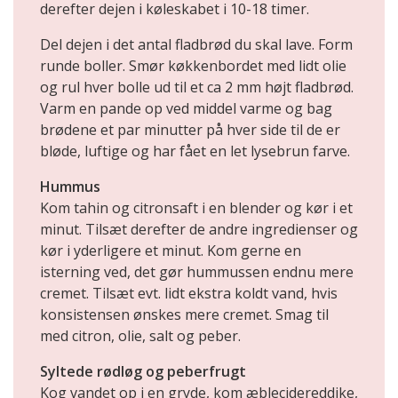
derefter dejen i køleskabet i 10-18 timer.
Del dejen i det antal fladbrød du skal lave. Form
runde boller. Smør køkkenbordet med lidt olie
og rul hver bolle ud til et ca 2 mm højt fladbrød.
Varm en pande op ved middel varme og bag
brødene et par minutter på hver side til de er
bløde, luftige og har fået en let lysebrun farve.
Hummus
Kom tahin og citronsaft i en blender og kør i et
minut. Tilsæt derefter de andre ingredienser og
kør i yderligere et minut. Kom gerne en
isterning ved, det gør hummussen endnu mere
cremet. Tilsæt evt. lidt ekstra koldt vand, hvis
konsistensen ønskes mere cremet. Smag til
med citron, olie, salt og peber.
Syltede rødløg og peberfrugt
Kog vandet op i en gryde, kom æblecidereddike,