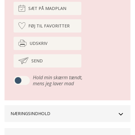
SÆT PÅ MADPLAN
FØJ TIL FAVORITTER
UDSKRIV
SEND
Hold min skærm tændt,
mens jeg laver mad
NÆRINGSINDHOLD