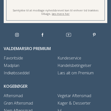
Samtykke til at modtage nyhedsbrevet kan til enhver tid trækkes
tilbage,
læs mere her
VALDEMARSRO PREMIUM
Favoritside
Kundeservice
Madplan
Handelsbetingelser
Indkøbsseddel
Læs alt om Premium
KOGEBØGER
Aftensmad
Vegetar Aftensmad
Grøn Aftensmad
Kager & Desserter
Nem Aftensmad
Jul