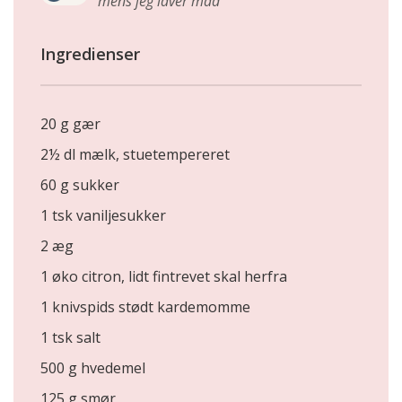
mens jeg laver mad
Ingredienser
20 g gær
2½ dl mælk, stuetempereret
60 g sukker
1 tsk vaniljesukker
2 æg
1 øko citron, lidt fintrevet skal herfra
1 knivspids stødt kardemomme
1 tsk salt
500 g hvedemel
125 g smør