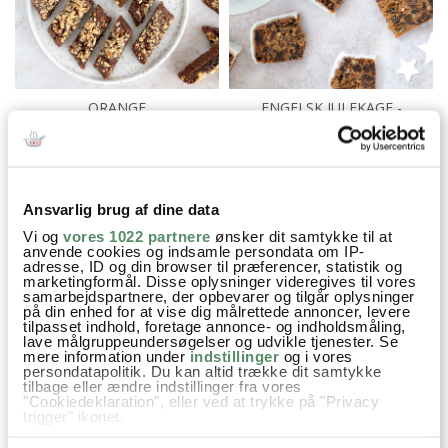
ORANGE
ENGELSK JULEKAGE -
CHOKOLADESNITTER
ENGLISH CHRISTMAS CAKE
Afternoon tea
Dessert
Kager
Kager og søde sager
Ansvarlig brug af dine data
Vi og
vores 1022 partnere
ønsker dit samtykke til at
Opskrifter
Gær
Vanilje
Kardemomme
Hvedemel
anvende cookies og indsamle persondata om IP-
adresse, ID og din browser til præferencer, statistik og
marketingformål. Disse oplysninger videregives til vores
samarbejdspartnere, der opbevarer og tilgår oplysninger
på din enhed for at vise dig målrettede annoncer, levere
tilpasset indhold, foretage annonce- og indholdsmåling,
lave målgruppeundersøgelser og udvikle tjenester. Se
SPØRGSMÅL TIL OPSKRIFTEN?
mere information under
indstillinger
og i vores
persondatapolitik. Du kan altid trække dit samtykke
Har du spørgsmål til opskriften eller lyst til at sende en sød
tilbage eller ændre indstillinger fra vores
hilsen, så kan du skrive til mig i kommentarfeltet herunder.
"Cookiedeklaration", eller ved at trykke på "Privacy
Du kan måske finde svaret på dit spørgsmål i kommentarfeltet,
trigger" ikonet.
hvis det allerede er stillet og besvaret - eller du kan kigge på
Hvis du tillader det, vil vi også gerne: