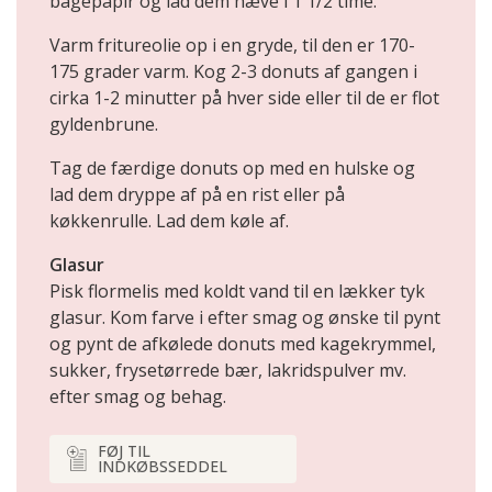
bagepapir og lad dem hæve i 1 1/2 time.
Varm fritureolie op i en gryde, til den er 170-
175 grader varm. Kog 2-3 donuts af gangen i
cirka 1-2 minutter på hver side eller til de er flot
gyldenbrune.
Tag de færdige donuts op med en hulske og
lad dem dryppe af på en rist eller på
køkkenrulle. Lad dem køle af.
Glasur
Pisk flormelis med koldt vand til en lækker tyk
glasur. Kom farve i efter smag og ønske til pynt
og pynt de afkølede donuts med kagekrymmel,
sukker, frysetørrede bær, lakridspulver mv.
efter smag og behag.
FØJ TIL
INDKØBSSEDDEL