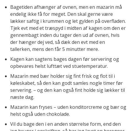
Bagetiden afhænger af ovnen, men en mazarin må
endelig ikke få for meget. Den skal gerne være
lækker saftig i krummen og let gylden på overfladen.
Tjek evt med et træspyd i midten af kagen om den er
gennembagt inden du tager den ud af ovnen, hvis
der hænger dej ved, så dæk den evt med en
tallerken, mens den får 5 minutter mere.
Kagen kan sagtens bages dagen før servering og
opbevares helst lufttæt ved stuetemperatur.
Mazarin med bær holder sig fint frisk og flot til i
køleskabet, så den kan godt samles nogle timer før
servering. – og den kan også fint holde sig lækker til
næste dag.
Mazarin kan fryses – uden konditorcreme og bær og
helst også uden chokolade.
Vil du bage den i en anden størrelse form, end den