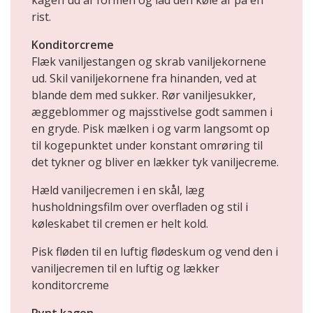
kagen ud af formen og lad den køle af på en
rist.
Konditorcreme
Flæk vaniljestangen og skrab vaniljekornene
ud. Skil vaniljekornene fra hinanden, ved at
blande dem med sukker. Rør vaniljesukker,
æggeblommer og majsstivelse godt sammen i
en gryde. Pisk mælken i og varm langsomt op
til kogepunktet under konstant omrøring til
det tykner og bliver en lækker tyk vaniljecreme.
Hæld vaniljecremen i en skål, læg
husholdningsfilm over overfladen og stil i
køleskabet til cremen er helt kold.
Pisk fløden til en luftig flødeskum og vend den i
vaniljecremen til en luftig og lækker
konditorcreme