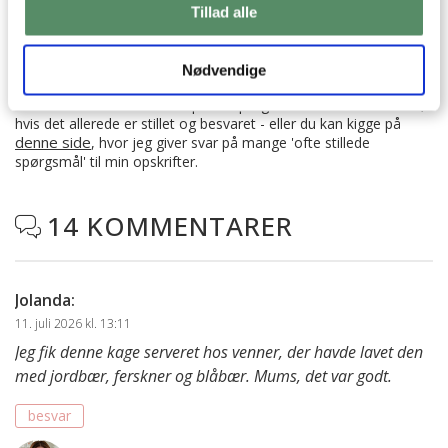
Tillad alle
SPØRGSMÅL TIL OPSKRIFTEN?
Har du spørgsmål til opskriften eller lyst til at sende en sød
Nødvendige
hilsen, så kan du skrive til mig i kommentarfeltet herunder.
Du kan måske finde svaret på dit spørgsmål i kommentarfeltet,
hvis det allerede er stillet og besvaret - eller du kan kigge på
denne side
, hvor jeg giver svar på mange 'ofte stillede
spørgsmål' til min opskrifter.
14 KOMMENTARER

Jolanda
:
11. juli 2026 kl. 13:11
Jeg fik denne kage serveret hos venner, der havde lavet den
med jordbær, ferskner og blåbær. Mums, det var godt.
besvar