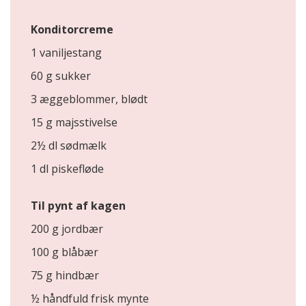
Konditorcreme
1 vaniljestang
60 g sukker
3 æggeblommer, blødt
15 g majsstivelse
2½ dl sødmælk
1 dl piskefløde
Til pynt af kagen
200 g jordbær
100 g blåbær
75 g hindbær
½ håndfuld frisk mynte