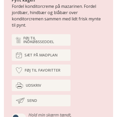
Pynt kagen
Fordel konditorcreme på mazarinen. Fordel
jordbær, hindbær og blåbær over
konditorcremen sammen med lidt frisk mynte
til pynt.
FØJ TIL
INDKØBSSEDDEL
SÆT PÅ MADPLAN
FØJ TIL FAVORITTER
UDSKRIV
SEND
Hold min skærm tændt,