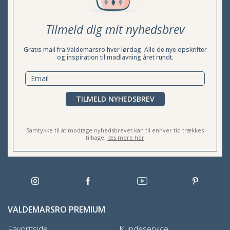
Tilmeld dig mit nyhedsbrev
Gratis mail fra Valdemarsro hver lørdag. Alle de nye opskrifter
og inspiration til madlavning året rundt.
TILMELD NYHEDSBREV
Samtykke til at modtage nyhedsbrevet kan til enhver tid trækkes
tilbage,
læs mere her
VALDEMARSRO PREMIUM
Favoritside
Kundeservice