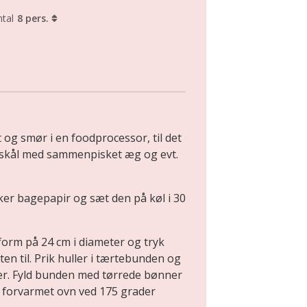
tal
8 pers.
t og smør i en foodprocessor, til det
n skål med sammenpisket æg og evt.
ker bagepapir og sæt den på køl i 30
form på 24 cm i diameter og tryk
ten til. Prik huller i tærtebunden og
er. Fyld bunden med tørrede bønner
n forvarmet ovn ved 175 grader