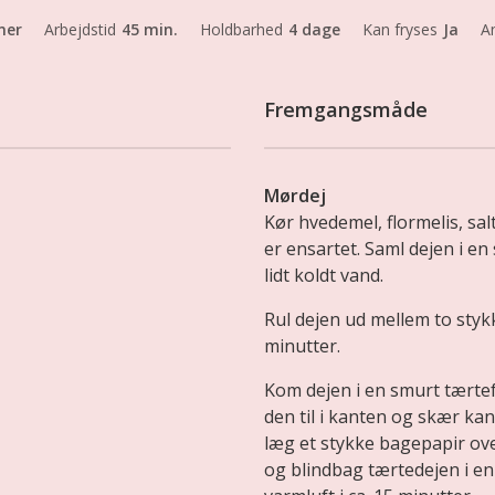
mer
Arbejdstid
45 min.
Holdbarhed
4 dage
Kan fryses
Ja
An
Fremgangsmåde
Mørdej
Kør hvedemel, flormelis, sal
er ensartet. Saml dejen i e
lidt koldt vand.
Rul dejen ud mellem to styk
minutter.
Kom dejen i en smurt tærte
den til i kanten og skær kan
læg et stykke bagepapir ov
og blindbag tærtedejen i e