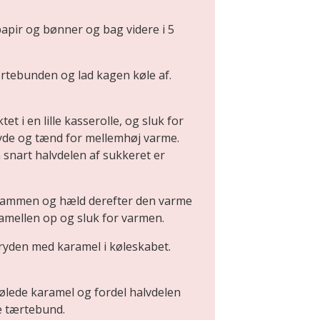
apir og bønner og bag videre i 5
ærtebunden og lad kagen køle af.
t i en lille kasserolle, og sluk for
ryde og tænd for mellemhøj varme.
 snart halvdelen af sukkeret er
 sammen og hæld derefter den varme
karamellen op og sluk for varmen.
yden med karamel i køleskabet.
kølede karamel og fordel halvdelen
e tærtebund.