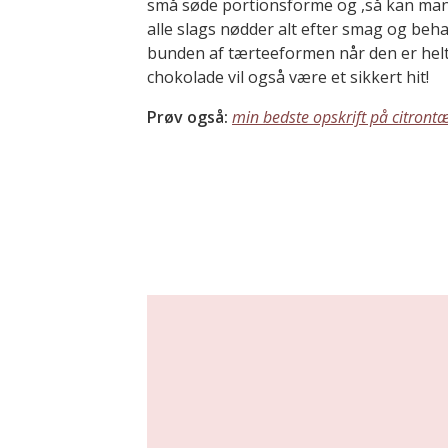
små søde portionsforme og ,så kan man 
alle slags nødder alt efter smag og beha
bunden af tærteeformen når den er hel
chokolade vil også være et sikkert hit!
Prøv også:
min bedste opskrift på citront