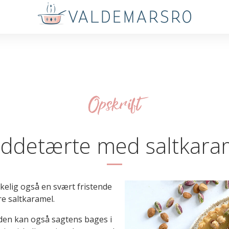
Opskrift
ddetærte med saltkara
rkelig også en svært fristende
e saltkaramel.
den kan også sagtens bages i