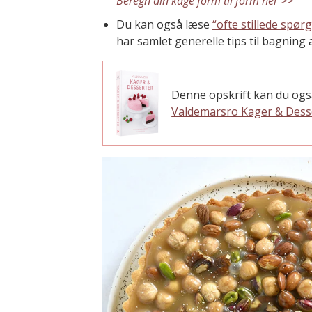
Beregn din kage form til form her >>
Du kan også læse
“ofte stillede spør
har samlet generelle tips til bagning 
Denne opskrift kan du ogs
Valdemarsro Kager & Dess