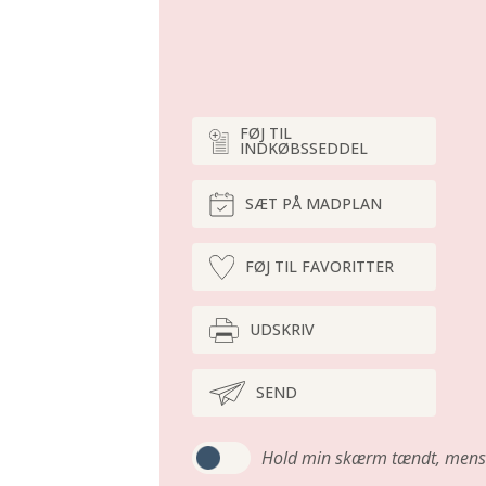
FØJ TIL
INDKØBSSEDDEL
SÆT PÅ MADPLAN
FØJ TIL FAVORITTER
UDSKRIV
SEND
Hold min skærm tændt,
mens 