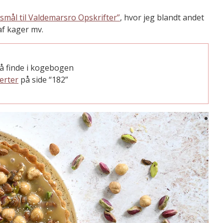
gsmål til Valdemarsro Opskrifter”
, hvor jeg blandt andet
af kager mv.
å finde i kogebogen
erter
på side “182”