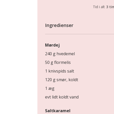
Tid i alt
3 ti
Ingredienser
Mørdej
240 g hvedemel
50 g flormelis
1 knivspids salt
120 g smør, koldt
1 æg
evt lidt koldt vand
Saltkaramel