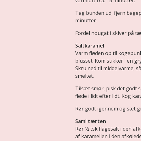
varmluft i ca. 15 minutter.
Tag bunden ud, fjern bagep
minutter.
Fordel nougat i skiver på t
Saltkaramel
Varm fløden op til kogepunkte
blusset. Kom sukker i en g
Skru ned til middelvarme, så
smeltet.
Tilsæt smør, pisk det godt
fløde i lidt efter lidt. Kog 
Rør godt igennem og sæt gr
Saml tærten
Rør ½ tsk flagesalt i den af
af karamellen i den afkøled