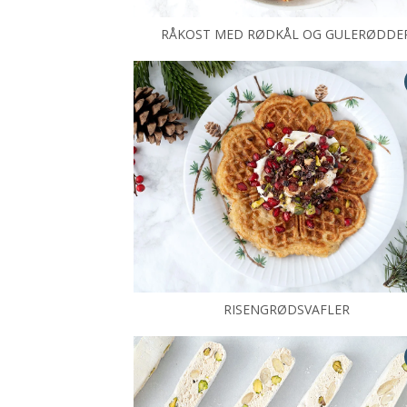
RÅKOST MED RØDKÅL OG GULERØDDE
RISENGRØDSVAFLER