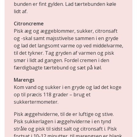
bunden er fint gylden. Lad tærtebunden køle
lidt af.
Citroncreme
Pisk æg og æggeblommer, sukker, citronsaft
og -skal samt majsstivelse sammen i en gryde
og lad det langsomt varme op ved middelvarme,
til det tykner. Tag gryden af varmen og pisk
smør i lidt ad gangen. Fordel cremen i den
færdigbagte tærtebund og sæt på køl.
Marengs
Kom vand og sukker i en gryde og lad det koge
op til præcis 118 grader – brug et
sukkertermometer.
Pisk æggehviderne, til de er luftige og stive.
Pisk sukkerlagen i æggehviderne i en tynd
stråle og pisk til sidst salt og citronsaft i. Pisk
fortsat i 10-12 minutter, til marengsen er blank