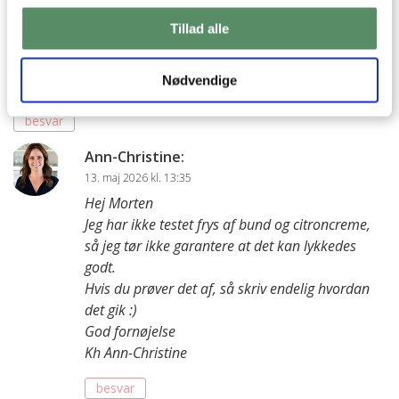
Morten
:
Tillad alle
12. maj 2026 kl. 13:18
Kan man fryse kagerne, hvis man venter med marengsen til
Nødvendige
de er tøet op?
besvar
Ann-Christine
:
13. maj 2026 kl. 13:35
Hej Morten
Jeg har ikke testet frys af bund og citroncreme,
så jeg tør ikke garantere at det kan lykkedes
godt.
Hvis du prøver det af, så skriv endelig hvordan
det gik :)
God fornøjelse
Kh Ann-Christine
besvar