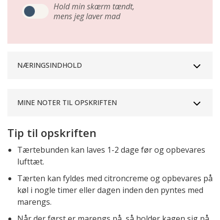
Hold min skærm tændt,
mens jeg laver mad
NÆRINGSINDHOLD
MINE NOTER TIL OPSKRIFTEN
Tip til opskriften
Tærtebunden kan laves 1-2 dage før og opbevares
lufttæt.
Tærten kan fyldes med citroncreme og opbevares på
køl i nogle timer eller dagen inden den pyntes med
marengs.
Når der først er marengs på, så holder kagen sig på