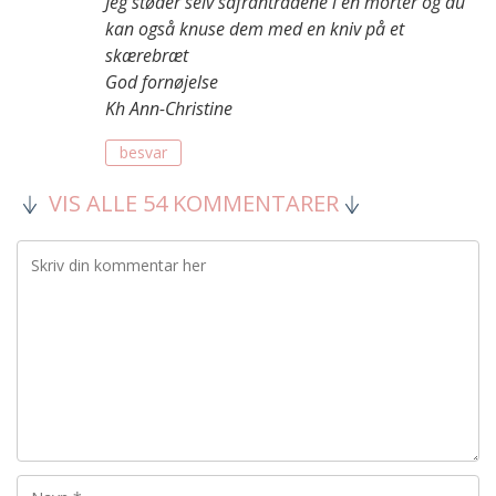
Jeg støder selv safrantrådene i en morter og du
kan også knuse dem med en kniv på et
skærebræt
God fornøjelse
Kh Ann-Christine
besvar
VIS ALLE 54 KOMMENTARER