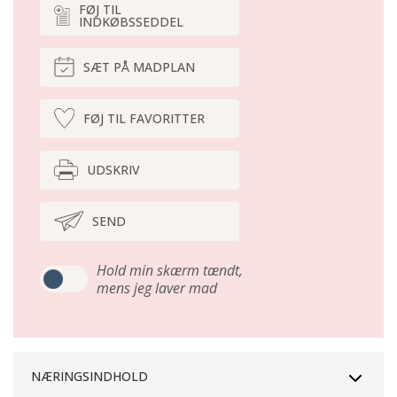
FØJ TIL
INDKØBSSEDDEL
SÆT PÅ MADPLAN
FØJ TIL FAVORITTER
UDSKRIV
SEND
Hold min skærm tændt,
mens jeg laver mad
NÆRINGSINDHOLD