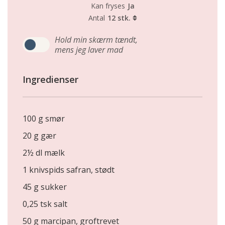
Kan fryses
Ja
Antal
12 stk.
Hold min skærm tændt,
mens jeg laver mad
Ingredienser
100 g smør
20 g gær
2½ dl mælk
1 knivspids safran, stødt
45 g sukker
0,25 tsk salt
50 g marcipan, groftrevet