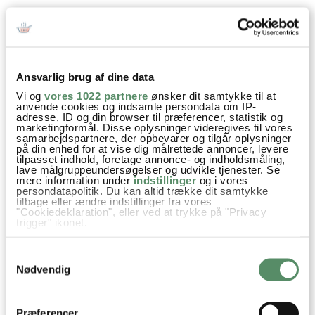
SPØRGSMÅL TIL OPSKRIFTEN?
Har du spørgsmål til opskriften eller lyst til at sende en sød
hilsen, så kan du skrive til mig i kommentarfeltet herunder.
Du kan måske finde svaret på dit spørgsmål i kommentarfeltet,
Ansvarlig brug af dine data
hvis det allerede er stillet og besvaret - eller du kan kigge på
Vi og
vores 1022 partnere
ønsker dit samtykke til at
denne side
, hvor jeg giver svar på mange 'ofte stillede
anvende cookies og indsamle persondata om IP-
spørgsmål' til min opskrifter.
adresse, ID og din browser til præferencer, statistik og
marketingformål. Disse oplysninger videregives til vores
samarbejdspartnere, der opbevarer og tilgår oplysninger
på din enhed for at vise dig målrettede annoncer, levere
54 KOMMENTARER

tilpasset indhold, foretage annonce- og indholdsmåling,
lave målgruppeundersøgelser og udvikle tjenester. Se
mere information under
indstillinger
og i vores
persondatapolitik. Du kan altid trække dit samtykke
tilbage eller ændre indstillinger fra vores
Mette Ebert
:
"Cookiedeklaration", eller ved at trykke på "Privacy
trigger" ikonet.
12. december 2025 kl. 09:35
Hvor tyndt skal dejen rulles ud inden den skæres i strimler?
Hvis du tillader det, vil vi også gerne:
Samtykkevalg
Indsamle præcise oplysninger om din placering,
der kan være nøjagtig inden for få meter
Nødvendig
besvar
Identificere din enhed baseret på en scanning af
dens unikke karakteristika (fingerprinting)
Ann-Christine
:
Dine valg anvendes på hele websitet.
Præferencer