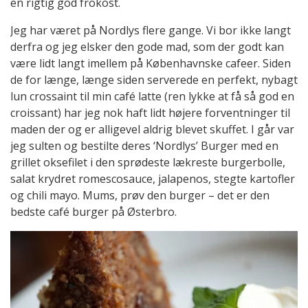
en rigtig god frokost.
Jeg har været på Nordlys flere gange. Vi bor ikke langt
derfra og jeg elsker den gode mad, som der godt kan
være lidt langt imellem på Københavnske cafeer. Siden
de for længe, længe siden serverede en perfekt, nybagt
lun crossaint til min café latte (ren lykke at få så god en
croissant) har jeg nok haft lidt højere forventninger til
maden der og er alligevel aldrig blevet skuffet. I går var
jeg sulten og bestilte deres ‘Nordlys’ Burger med en
grillet oksefilet i den sprødeste lækreste burgerbolle,
salat krydret romescosauce, jalapenos, stegte kartofler
og chili mayo. Mums, prøv den burger – det er den
bedste café burger på Østerbro.