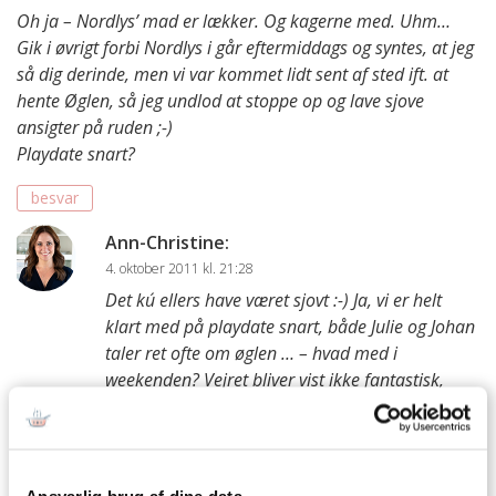
Oh ja – Nordlys’ mad er lækker. Og kagerne med. Uhm…
Gik i øvrigt forbi Nordlys i går eftermiddags og syntes, at jeg
så dig derinde, men vi var kommet lidt sent af sted ift. at
hente Øglen, så jeg undlod at stoppe op og lave sjove
ansigter på ruden ;-)
Playdate snart?
besvar
Ann-Christine
:
4. oktober 2011 kl. 21:28
Det ku´ ellers have været sjovt :-) Ja, vi er helt
klart med på playdate snart, både Julie og Johan
taler ret ofte om øglen … – hvad med i
weekenden? Vejret bliver vist ikke fantastisk,
men jeg kunne bage en kage eller noget :)
besvar
Øglemor
:
Ansvarlig brug af dine data