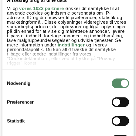
5. oktober 2011 kl. 16:23
Vi og
vores 1022 partnere
ønsker dit samtykke til at
anvende cookies og indsamle persondata om IP-
Åh, en indendørs kage-skråstreg-lege-date lyder
adresse, ID og din browser til præferencer, statistik og
marketingformål. Disse oplysninger videregives til vores
ikke dårligt. Og jeg ville sige ja med det samme,
samarbejdspartnere, der opbevarer og tilgår oplysninger
hvis det ikke var fordi, jeg lige er kommet i
på din enhed for at vise dig målrettede annoncer, levere
tilpasset indhold, foretage annonce- og indholdsmåling,
tanker om, at Øglen skal sove hos mormor og
lave målgruppeundersøgelser og udvikle tjenester. Se
morfar fra lørdag til søndag, og hun kommer
mere information under
indstillinger
og i vores
persondatapolitik. Du kan altid trække dit samtykke
først sent hjem. Men engang i næste ugeeller
tilbage eller ændre indstillinger fra vores
"Cookiedeklaration", eller ved at trykke på "Privacy
næste weekend måske?
trigger" ikonet.
besvar
Hvis du tillader det, vil vi også gerne:
Samtykkevalg
Indsamle præcise oplysninger om din placering,
der kan være nøjagtig inden for få meter
Ann-Christine
:
Nødvendig
Identificere din enhed baseret på en scanning af
10. oktober 2011 kl. 10:33
dens unikke karakteristika (fingerprinting)
Dine valg anvendes på hele websitet.
Så skulle det være på fredag? Hvordan ser det
Præferencer
ud for jer? Hvis weekenden er bedre så kan jeg
måske søndag :)
Statistik
besvar