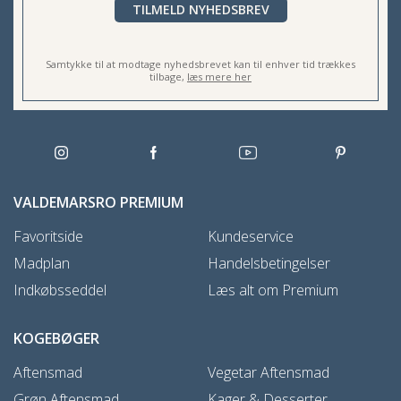
TILMELD NYHEDSBREV
Samtykke til at modtage nyhedsbrevet kan til enhver tid trækkes
tilbage,
læs mere her
VALDEMARSRO PREMIUM
Favoritside
Kundeservice
Madplan
Handelsbetingelser
Indkøbsseddel
Læs alt om Premium
KOGEBØGER
Aftensmad
Vegetar Aftensmad
Grøn Aftensmad
Kager & Desserter