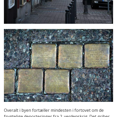
Overalt i byen fortæller mindesten i fortovet om de
frygtelige deporteringer fra 2. verdenskrig. Det griber