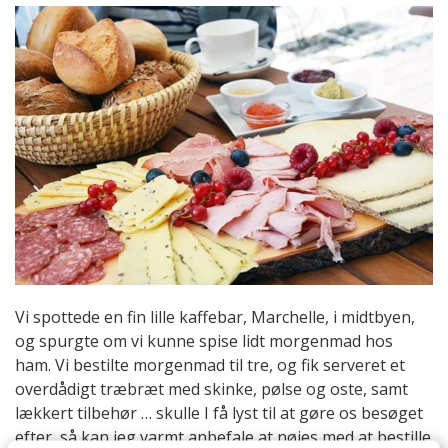
Vi spottede en fin lille kaffebar, Marchelle, i midtbyen,
og spurgte om vi kunne spise lidt morgenmad hos
ham. Vi bestilte morgenmad til tre, og fik serveret et
overdådigt træbræt med skinke, pølse og oste, samt
lækkert tilbehør … skulle I få lyst til at gøre os besøget
efter, så kan jeg varmt anbefale at nøjes med at bestille