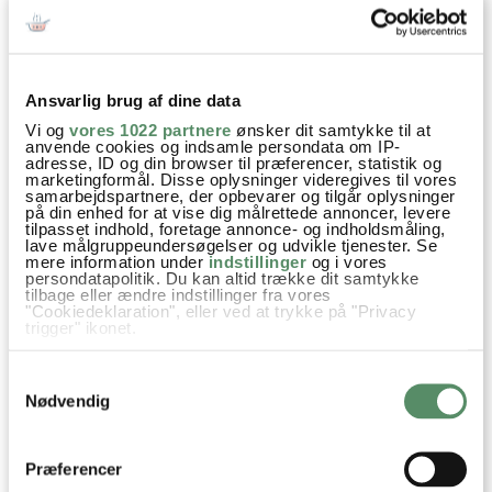
til to, hvis I er fire ;) Blandt tilbehøret var en ualmindelig
lækker pistaciecreme, som jeg snart må gøre efter
hjemme i eget køkken …
Ansvarlig brug af dine data
Vi og
vores 1022 partnere
ønsker dit samtykke til at
anvende cookies og indsamle persondata om IP-
adresse, ID og din browser til præferencer, statistik og
marketingformål. Disse oplysninger videregives til vores
samarbejdspartnere, der opbevarer og tilgår oplysninger
på din enhed for at vise dig målrettede annoncer, levere
tilpasset indhold, foretage annonce- og indholdsmåling,
lave målgruppeundersøgelser og udvikle tjenester. Se
mere information under
indstillinger
og i vores
persondatapolitik. Du kan altid trække dit samtykke
tilbage eller ændre indstillinger fra vores
"Cookiedeklaration", eller ved at trykke på "Privacy
trigger" ikonet.
Hvis du tillader det, vil vi også gerne:
Samtykkevalg
Indsamle præcise oplysninger om din placering,
der kan være nøjagtig inden for få meter
Nødvendig
Identificere din enhed baseret på en scanning af
Hvordan med byferie og børn … hvad synes de om
dens unikke karakteristika (fingerprinting)
denne type ferie, er jeg blevet spurgt lidt til på
Dine valg anvendes på hele websitet.
Præferencer
instagram.