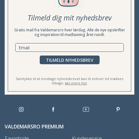
Tilmeld dig mit nyhedsbrev
Gratis mail fra Valdemarsro hver lørdag. Alle de nye opskrifter
og inspiration til madlavning året rundt.
TILMELD NYHEDSBREV
Samtykke til at modtage nyhedsbrevet kan til enhver tid trækkes
tilbage,
læs mere her
VALDEMARSRO PREMIUM
Favoritside
Kundeservice