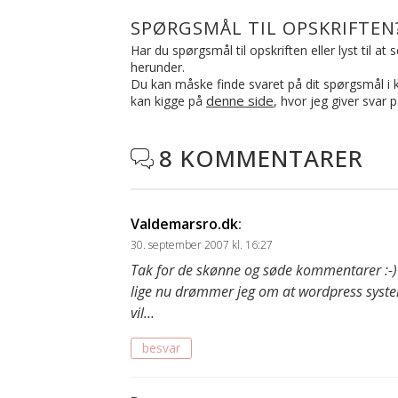
SPØRGSMÅL TIL OPSKRIFTEN
Har du spørgsmål til opskriften eller lyst til a
herunder.
Du kan måske finde svaret på dit spørgsmål i ko
denne side
kan kigge på
, hvor jeg giver svar 
8 KOMMENTARER

Valdemarsro.dk
:
30. september 2007 kl. 16:27
Tak for de skønne og søde kommentarer :-)
lige nu drømmer jeg om at wordpress system
vil…
besvar