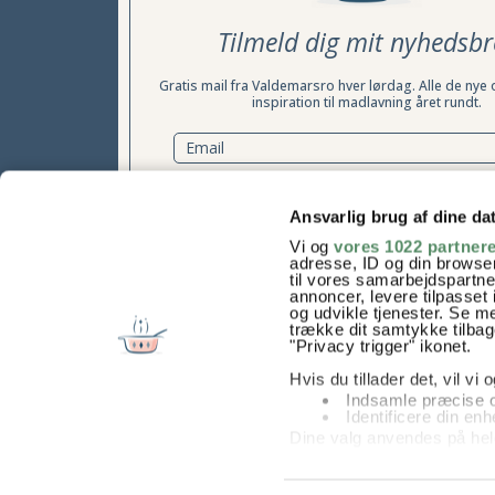
Tilmeld dig mit nyhedsbr
Gratis mail fra Valdemarsro hver lørdag. Alle de nye 
inspiration til madlavning året rundt.
TILMELD NYHEDSBREV
Ansvarlig brug af dine da
Vi og
vores 1022 partner
Samtykke til at modtage nyhedsbrevet kan til enhver tid t
adresse, ID og din browser
læs mere her
til vores samarbejdspartner
annoncer, levere tilpasse
og udvikle tjenester. Se m
trække dit samtykke tilbage
"Privacy trigger" ikonet.
Hvis du tillader det, vil vi
Indsamle præcise o
Identificere din en
Dine valg anvendes på hel