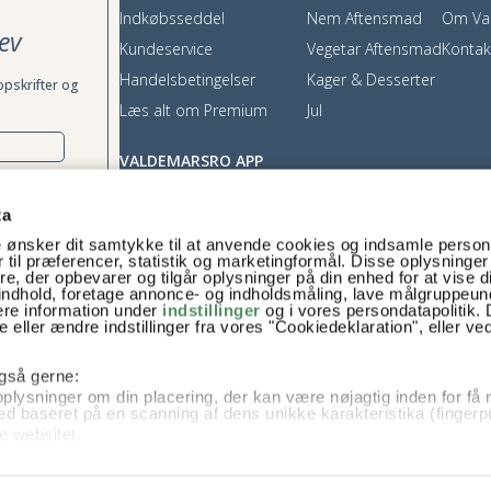
Indkøbsseddel
Nem Aftensmad
Om Va
ev
Kundeservice
Vegetar Aftensmad
Kontak
Handelsbetingelser
Kager & Desserter
opskrifter og
Læs alt om Premium
Jul
VALDEMARSRO APP
App Store
ta
Google Play
e
ønsker dit samtykke til at anvende cookies og indsamle perso
rækkes tilbage,
 til præferencer, statistik og marketingformål. Disse oplysninger
e, der opbevarer og tilgår oplysninger på din enhed for at vise d
t indhold, foretage annonce- og indholdsmåling, lave målgruppeu
ere information under
indstillinger
og i vores persondatapolitik. 
 eller ændre indstillinger fra vores "Cookiedeklaration", eller ve
 også gerne:
plysninger om din placering, der kan være nøjagtig inden for få
hed baseret på en scanning af dens unikke karakteristika (fingerpr
e websitet.