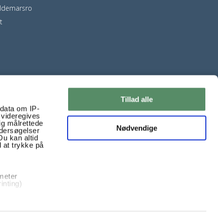
ldemarsro
t
Tillad alle
ndata om IP-
 videregives
ig målrettede
Nødvendige
ndersøgelser
Du kan altid
d at trykke på
 meter
inting)