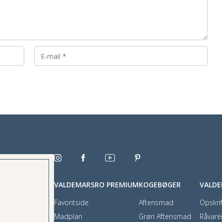
VALDEMARSRO PREMIUM
KOGEBØGER
VALD
Favoritside
Aftensmad
Opskrif
Madplan
Grøn Aftensmad
Råvare