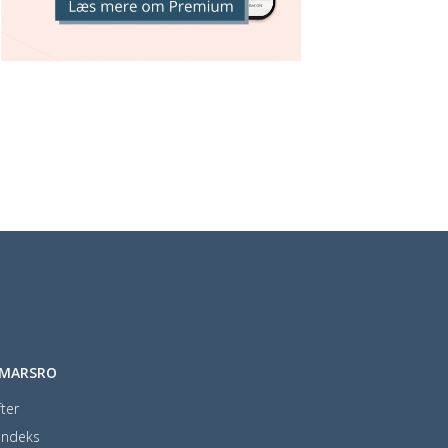
EMARSRO
ter
indeks