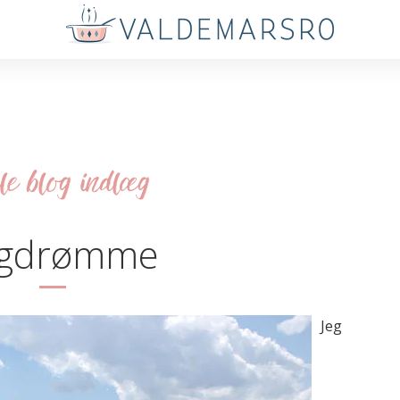
le blog indlæg
gdrømme
Jeg