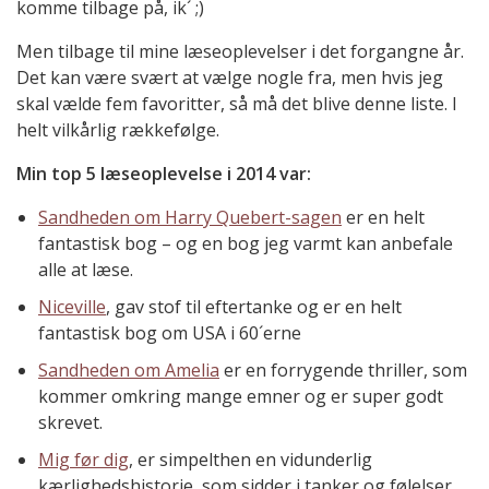
komme tilbage på, ik´ ;)
Men tilbage til mine læseoplevelser i det forgangne år.
Det kan være svært at vælge nogle fra, men hvis jeg
skal vælde fem favoritter, så må det blive denne liste. I
helt vilkårlig rækkefølge.
Min top 5 læseoplevelse i 2014 var:
Sandheden om Harry Quebert-sagen
er en helt
fantastisk bog – og en bog jeg varmt kan anbefale
alle at læse.
Niceville
, gav stof til eftertanke og er en helt
fantastisk bog om USA i 60´erne
Sandheden om Amelia
er en forrygende thriller, som
kommer omkring mange emner og er super godt
skrevet.
Mig før dig
, er simpelthen en vidunderlig
kærlighedshistorie, som sidder i tanker og følelser