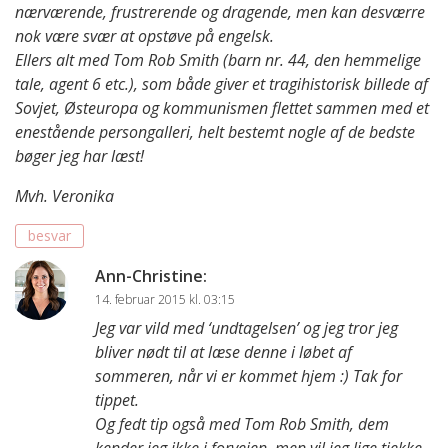
nærværende, frustrerende og dragende, men kan desværre
nok være svær at opstøve på engelsk.
Ellers alt med Tom Rob Smith (barn nr. 44, den hemmelige
tale, agent 6 etc.), som både giver et tragihistorisk billede af
Sovjet, Østeuropa og kommunismen flettet sammen med et
enestående persongalleri, helt bestemt nogle af de bedste
bøger jeg har læst!
Mvh. Veronika
besvar
Ann-Christine
:
14. februar 2015 kl. 03:15
Jeg var vild med ‘undtagelsen’ og jeg tror jeg
bliver nødt til at læse denne i løbet af
sommeren, når vi er kommet hjem :) Tak for
tippet.
Og fedt tip også med Tom Rob Smith, dem
kender jeg ikke i forvejen, men vil jeg lige tjekke