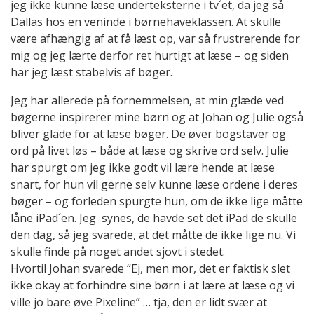
jeg ikke kunne læse underteksterne i tv´et, da jeg så
Dallas hos en veninde i børnehaveklassen. At skulle
være afhængig af at få læst op, var så frustrerende for
mig og jeg lærte derfor ret hurtigt at læse – og siden
har jeg læst stabelvis af bøger.
Jeg har allerede på fornemmelsen, at min glæde ved
bøgerne inspirerer mine børn og at Johan og Julie også
bliver glade for at læse bøger. De øver bogstaver og
ord på livet løs – både at læse og skrive ord selv. Julie
har spurgt om jeg ikke godt vil lære hende at læse
snart, for hun vil gerne selv kunne læse ordene i deres
bøger – og forleden spurgte hun, om de ikke lige måtte
låne iPad´en. Jeg synes, de havde set det iPad de skulle
den dag, så jeg svarede, at det måtte de ikke lige nu. Vi
skulle finde på noget andet sjovt i stedet.
Hvortil Johan svarede “Ej, men mor, det er faktisk slet
ikke okay at forhindre sine børn i at lære at læse og vi
ville jo bare øve Pixeline” … tja, den er lidt svær at