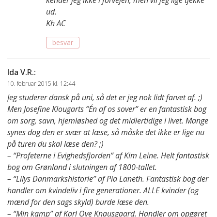
ud.
Kh AC
besvar
Ida V.R.
:
10. februar 2015 kl. 12:44
Jeg studerer dansk på uni, så det er jeg nok lidt farvet af. ;)
Men Josefine Klougarts “Én af os sover” er en fantastisk bog
om sorg, savn, hjemløshed og det midlertidige i livet. Mange
synes dog den er svær at læse, så måske det ikke er lige nu
på turen du skal læse den? ;)
– “Profeterne i Evighedsfjorden” af Kim Leine. Helt fantastisk
bog om Grønland i slutningen af 1800-tallet.
– “Lilys Danmarkshistorie” af Pia Laneth. Fantastisk bog der
handler om kvindeliv i fire generationer. ALLE kvinder (og
mænd for den sags skyld) burde læse den.
– “Min kamp” af Karl Ove Knausgaard. Handler om opgøret