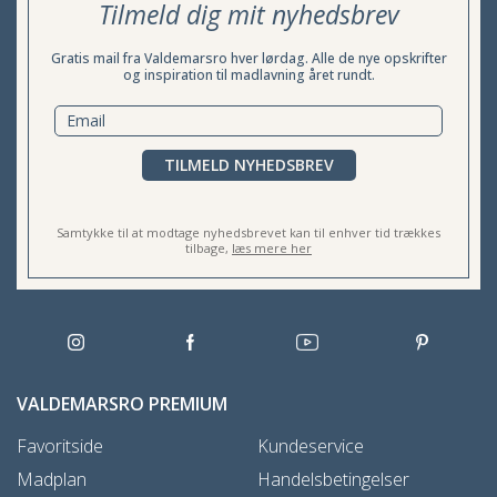
Tilmeld dig mit nyhedsbrev
Gratis mail fra Valdemarsro hver lørdag. Alle de nye opskrifter
og inspiration til madlavning året rundt.
TILMELD NYHEDSBREV
Samtykke til at modtage nyhedsbrevet kan til enhver tid trækkes
tilbage,
læs mere her
VALDEMARSRO PREMIUM
Favoritside
Kundeservice
Madplan
Handelsbetingelser