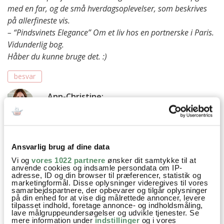
med en far, og de små hverdagsoplevelser, som beskrives
på allerfineste vis.
– “Pindsvinets Elegance” Om et liv hos en portnerske i Paris.
Vidunderlig bog.
Håber du kunne bruge det. :)
besvar
Ann-Christine
:
11. februar 2015 kl. 10:39
Uhh, en dejlig samling. Tak for bogtips :)
besvar
Ansvarlig brug af dine data
Vi og
vores 1022 partnere
ønsker dit samtykke til at
anvende cookies og indsamle persondata om IP-
Lise-Lotte Tullin
:
adresse, ID og din browser til præferencer, statistik og
marketingformål. Disse oplysninger videregives til vores
9. februar 2015 kl. 13:20
samarbejdspartnere, der opbevarer og tilgår oplysninger
på din enhed for at vise dig målrettede annoncer, levere
Kære Ann-Christine
tilpasset indhold, foretage annonce- og indholdsmåling,
Din blog er meget interessant. De bøger du har læst, og de
lave målgruppeundersøgelser og udvikle tjenester. Se
mere information under
indstillinger
og i vores
mange rejser du har og er på synes meget spændende.