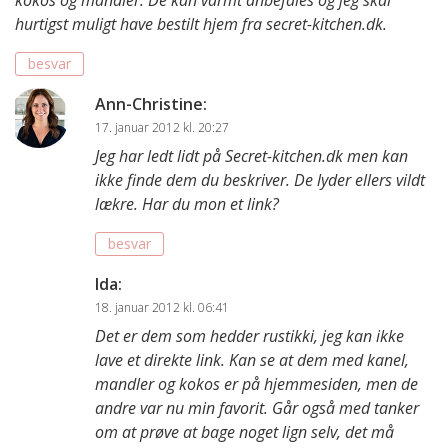
kokos og mandler. De kan varmt anbefales og jeg skal
hurtigst muligt have bestilt hjem fra secret-kitchen.dk.
besvar
Ann-Christine
:
17. januar 2012 kl. 20:27
Jeg har ledt lidt på Secret-kitchen.dk men kan
ikke finde dem du beskriver. De lyder ellers vildt
lækre. Har du mon et link?
besvar
Ida
:
18. januar 2012 kl. 06:41
Det er dem som hedder rustikki, jeg kan ikke
lave et direkte link. Kan se at dem med kanel,
mandler og kokos er på hjemmesiden, men de
andre var nu min favorit. Går også med tanker
om at prøve at bage noget lign selv, det må