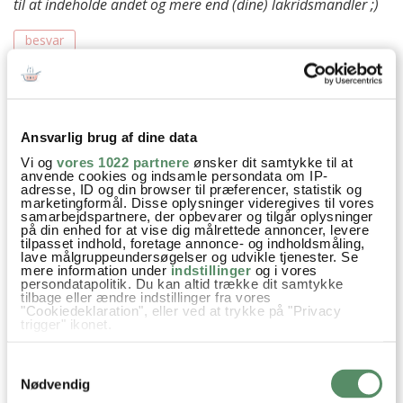
til at indeholde andet og mere end (dine) lakridsmandler ;)
besvar
Ann-Christine
:
17. januar 2012 kl. 20:15
Jeg må lige se om jeg kan finde på flere gode
Ansvarlig brug af dine data
ting at bruge lakridsen til :) Det skal nok komme!
Vi og
vores 1022 partnere
ønsker dit samtykke til at
Man bliver ret glad for det pulver, ik´ ;-)
anvende cookies og indsamle persondata om IP-
adresse, ID og din browser til præferencer, statistik og
besvar
marketingformål. Disse oplysninger videregives til vores
samarbejdspartnere, der opbevarer og tilgår oplysninger
på din enhed for at vise dig målrettede annoncer, levere
VIS ALLE 10 KOMMENTARER
tilpasset indhold, foretage annonce- og indholdsmåling,
lave målgruppeundersøgelser og udvikle tjenester. Se
mere information under
indstillinger
og i vores
persondatapolitik. Du kan altid trække dit samtykke
tilbage eller ændre indstillinger fra vores
"Cookiedeklaration", eller ved at trykke på "Privacy
trigger" ikonet.
Hvis du tillader det, vil vi også gerne:
Samtykkevalg
Indsamle præcise oplysninger om din placering,
der kan være nøjagtig inden for få meter
Nødvendig
Identificere din enhed baseret på en scanning af