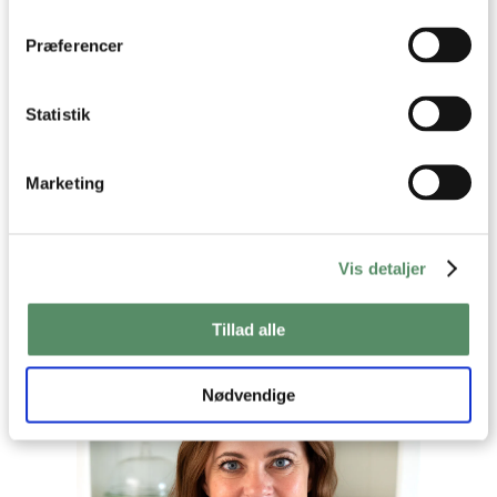
dens unikke karakteristika (fingerprinting)
Dine valg anvendes på hele websitet.
Præferencer
Statistik
Marketing
Din emailadresse vil ikke blive offentliggjort.
SEND
Vis detaljer
Tillad alle
Nødvendige