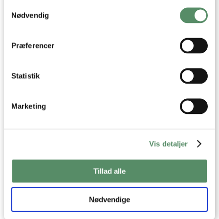
Samtykkevalg
Indsamle præcise oplysninger om din placering,
der kan være nøjagtig inden for få meter
Nødvendig
Identificere din enhed baseret på en scanning af
dens unikke karakteristika (fingerprinting)
Dine valg anvendes på hele websitet.
Præferencer
Statistik
Marketing
Vis detaljer
Frankrig
Rejser
Tillad alle
Nødvendige
‹ Forrige indlæg
Næste indlæg ›