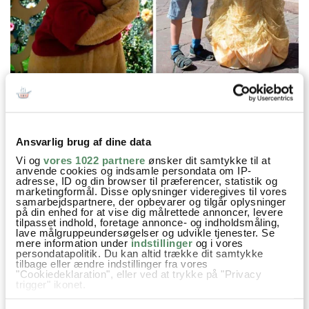
Ansvarlig brug af dine data
Vi og
vores 1022 partnere
ønsker dit samtykke til at
anvende cookies og indsamle persondata om IP-
adresse, ID og din browser til præferencer, statistik og
marketingformål. Disse oplysninger videregives til vores
samarbejdspartnere, der opbevarer og tilgår oplysninger
på din enhed for at vise dig målrettede annoncer, levere
tilpasset indhold, foretage annonce- og indholdsmåling,
lave målgruppeundersøgelser og udvikle tjenester. Se
mere information under
indstillinger
og i vores
persondatapolitik. Du kan altid trække dit samtykke
tilbage eller ændre indstillinger fra vores
"Cookiedeklaration", eller ved at trykke på "Privacy
trigger" ikonet.
Hvis du tillader det, vil vi også gerne: