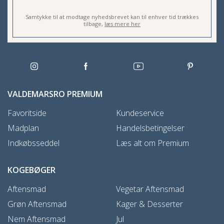
Samtykke til at modtage nyhedsbrevet kan til enhver tid trækkes
tilbage,
læs mere her
VALDEMARSRO PREMIUM
Favoritside
Kundeservice
Madplan
Handelsbetingelser
Indkøbsseddel
Læs alt om Premium
KOGEBØGER
Aftensmad
Vegetar Aftensmad
Grøn Aftensmad
Kager & Desserter
Nem Aftensmad
Jul