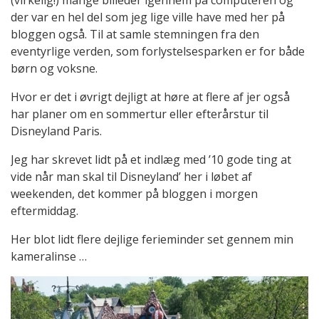
(virkelig!) mange billeder igennem på computeren og
der var en hel del som jeg lige ville have med her på
bloggen også. Til at samle stemningen fra den
eventyrlige verden, som forlystelsesparken er for både
børn og voksne.
Hvor er det i øvrigt dejligt at høre at flere af jer også
har planer om en sommertur eller efterårstur til
Disneyland Paris.
Jeg har skrevet lidt på et indlæg med ’10 gode ting at
vide når man skal til Disneyland’ her i løbet af
weekenden, det kommer på bloggen i morgen
eftermiddag.
Her blot lidt flere dejlige ferieminder set gennem min
kameralinse …