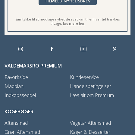
TILMELD NYHEDSBREV
Samtykke til at modtage nyhedsbrevet kan til enhver tid trækkes
tilbage,
læs mere her
VALDEMARSRO PREMIUM
Favoritside
Kundeservice
Madplan
Handelsbetingelser
Indkøbsseddel
Læs alt om Premium
KOGEBØGER
Aftensmad
Vegetar Aftensmad
Grøn Aftensmad
Kager & Desserter