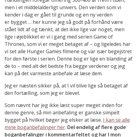
men i et middelalderligt univers. Den verden som vi
kender i dag er gået til grunde og en ny verden
er bygget … her kunne jeg så godt på forhånd være
stået lidt af og tænkt, at det ikke lige var noget, men
lige i øjeblikket er vi i gang med serien Game of
Thrones, som vi er meget betaget af – og ligeledes har
vi set alle Hunger Games filmene og var især begejstret
for den første i serien. Denne bog er lige en blanding af
de to – med alt det bedste fra begge verdener og jeg
kan på det varmeste anbefale at læse dem.
Jeg er næsten sikker på, at I vil blive lige så betaget af
den fortælling, som jeg er blevet.
Som nævnt har jeg ikke læst super meget inden for
denne genre, så min anbefaling er ganske simpelt
bygget på hvilket bøger jeg elsker at læse.
I kan se alle
mine boganbefalinger her
.
Del endelig af flere gode
boganbefalinger i kommentarfeltet og har I mon