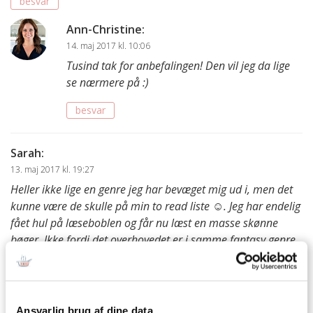
besvar
Ann-Christine
:
14. maj 2017 kl. 10:06
Tusind tak for anbefalingen! Den vil jeg da lige
se nærmere på :)
besvar
Sarah
:
13. maj 2017 kl. 19:27
Heller ikke lige en genre jeg har bevæget mig ud i, men det
kunne være de skulle på min to read liste ☺. Jeg har endelig
fået hul på læseboblen og får nu læst en masse skønne
bøger. Ikke fordi det overhovedet er i samme fantasy genre,
men kender du Colleen Hoover? Fantastiske følesesrige
bøger, ikke mindst “Forbandede kærlighed”. Og så må jeg
lige slå et slag for “Bogen om Baltimore familien” af Joel
Dicker, virkelig god ☺.
Ansvarlig brug af dine data