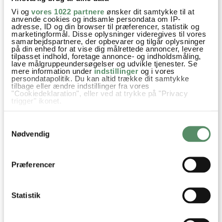
Kh Sarah
Vi og
vores 1022 partnere
ønsker dit samtykke til at
anvende cookies og indsamle persondata om IP-
adresse, ID og din browser til præferencer, statistik og
besvar
marketingformål. Disse oplysninger videregives til vores
samarbejdspartnere, der opbevarer og tilgår oplysninger
Ann-Christine
:
på din enhed for at vise dig målrettede annoncer, levere
tilpasset indhold, foretage annonce- og indholdsmåling,
14. maj 2017 kl. 10:02
lave målgruppeundersøgelser og udvikle tjenester. Se
mere information under
indstillinger
og i vores
Tusind tak for anbefalingenmed Colleen Hoover
persondatapolitik. Du kan altid trække dit samtykke
– har lige reserveret to af hendes bøger på
tilbage eller ændre indstillinger fra vores
"Cookiedeklaration", eller ved at trykke på "Privacy
biblioteket og glæder mig til at læse dem. Bogen
trigger" ikonet.
om Baltimore Familien ligger faktisk allerede på
Hvis du tillader det, vil vi også gerne:
mit natbord, klar til snart at blive læst. Så dejligt
Samtykkevalg
Indsamle præcise oplysninger om din placering,
med nye skønne bøger at gå i gang med.
der kan være nøjagtig inden for få meter
Nødvendig
Identificere din enhed baseret på en scanning af
jeg tror du vil blive meget begejstret for Tearling
dens unikke karakteristika (fingerprinting)
bøgerne her :)
Dine valg anvendes på hele websitet.
Præferencer
Kh AC
besvar
Statistik
Dorte
: