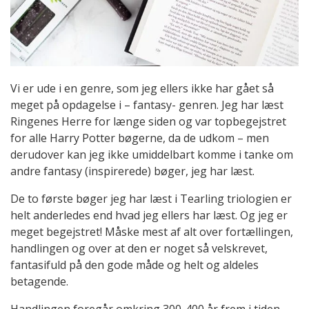
Vi er ude i en genre, som jeg ellers ikke har gået så
meget på opdagelse i – fantasy- genren. Jeg har læst
Ringenes Herre for længe siden og var topbegejstret
for alle Harry Potter bøgerne, da de udkom – men
derudover kan jeg ikke umiddelbart komme i tanke om
andre fantasy (inspirerede) bøger, jeg har læst.
De to første bøger jeg har læst i Tearling triologien er
helt anderledes end hvad jeg ellers har læst. Og jeg er
meget begejstret! Måske mest af alt over fortællingen,
handlingen og over at den er noget så velskrevet,
fantasifuld på den gode måde og helt og aldeles
betagende.
Handlingen foregår omkring 300-400 år frem i tiden,