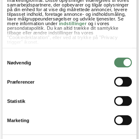
samarbejdspartnere, der opbevarer og tilgår oplysninger
på din enhed for at vise dig målrettede annoncer, levere
tilpasset indhold, foretage annonce- og indholdsmåling,
lave målgruppeundersøgelser og udvikle tjenester. Se
mere information under
indstillinger
og i vores
persondatapolitik. Du kan altid trække dit samtykke
tilbage eller ændre indstillinger fra vores
"Cookiedeklaration", eller ved at trykke på "Privacy
trigger" ikonet.
Hvis du tillader det, vil vi også gerne:
Samtykkevalg
Din emailadresse vil ikke blive offentliggjort.
Indsamle præcise oplysninger om din placering,
der kan være nøjagtig inden for få meter
Nødvendig
Identificere din enhed baseret på en scanning af
SEND
dens unikke karakteristika (fingerprinting)
Dine valg anvendes på hele websitet.
Præferencer
Statistik
Marketing