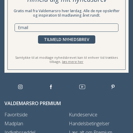
Gratis mail fra Valdemarsro hver lørdag. Alle de nye opskrifter
og inspiration til madlavning året rundt.
TILMELD NYHEDSBREV
Samtykke til at modtage nyhedsbrevet kan til enhver tid trækkes
tilbage,
læs mere her
VALDEMARSRO PREMIUM
Favoritside
Kundeservice
Madplan
Handelsbetingelser
Indkøbsseddel
Læs alt om Premium