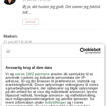
Øj ja, det husker jeg godt. Det savner jeg faktisk
lidt …
besvar
Maiken
:
27. juni 2011 kl. 20:40
Mmm… stille morgenmad er fantastisk. Og din ser go’ ud…
Vil virkelig også gerne være bedre til teknikken bag (og
behøver seriøst en makeover), så selvom det drillede for dig
Ansvarlig brug af dine data
har du o det mindste gejsten til at forsøge dig frem.:-)
Vi og
vores 1022 partnere
ønsker dit samtykke til at
anvende cookies og indsamle persondata om IP-
besvar
adresse, ID og din browser til præferencer, statistik og
marketingformål. Disse oplysninger videregives til vores
Ann-Christine
:
samarbejdspartnere, der opbevarer og tilgår oplysninger
på din enhed for at vise dig målrettede annoncer, levere
28. juni 2011 kl. 20:08
tilpasset indhold, foretage annonce- og indholdsmåling,
lave målgruppeundersøgelser og udvikle tjenester. Se
Maiken, ja man kunne måske kalde mig lidt for
mere information under
indstillinger
og i vores
persondatapolitik. Du kan altid trække dit samtykke