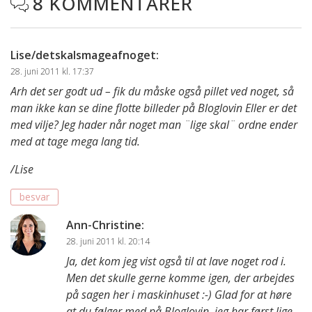
8 KOMMENTARER

Lise/detskalsmageafnoget
:
28. juni 2011 kl. 17:37
Arh det ser godt ud – fik du måske også pillet ved noget, så
man ikke kan se dine flotte billeder på Bloglovin Eller er det
med vilje? Jeg hader når noget man ¨lige skal¨ ordne ender
med at tage mega lang tid.
/Lise
besvar
Ann-Christine
:
28. juni 2011 kl. 20:14
Ja, det kom jeg vist også til at lave noget rod i.
Men det skulle gerne komme igen, der arbejdes
på sagen her i maskinhuset :-) Glad for at høre
at du følger med på Bloglovin, jeg har først lige