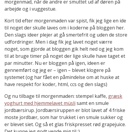
morgenmad, når de andre er smuttet ud af døren på
arbejde og i vuggestue.
Kort tid efter morgenmaden var spist, fik jeg lige en ide
til noget der skulle laves om i koderne på bloggen her.
Den slags ideer plejer at gå smertefrit og uden de store
udfordringer. Men i dag fik jeg lavet noget værre
noget, som gjorde at bloggen gik helt ned og jeg kom
til at bruge timer på noget der lige skulle have taget et
par minutter. Nu er bloggen på igen, ideen er
gennemført og jeg er – igen – blevet klogere på
systemet (og har fået en påmindelse om at huske at
have respekt for koder, html, ccs og den slags)
Og nu tilbage til morgenmaden: stempel kaffe,
græsk
yoghurt med hjemmelavet müsli
samt en smule
jordbærsirup. Jordbærsiruppen er blot lavet af 4 friske
moste jordbær, som har trukket i en smule sukker og
er blevet siet. Og så et glas friskpresset rød grapejuice.
Det kunne jeg godt vende mig til :)