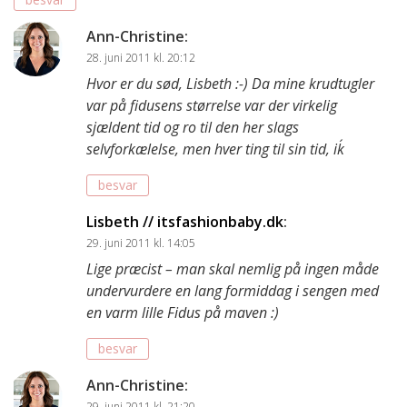
Ann-Christine
:
28. juni 2011 kl. 20:12
Hvor er du sød, Lisbeth :-) Da mine krudtugler
var på fidusens størrelse var der virkelig
sjældent tid og ro til den her slags
selvforkælelse, men hver ting til sin tid, ik´
besvar
Lisbeth // itsfashionbaby.dk
:
29. juni 2011 kl. 14:05
Lige præcist – man skal nemlig på ingen måde
undervurdere en lang formiddag i sengen med
en varm lille Fidus på maven :)
besvar
Ann-Christine
:
29. juni 2011 kl. 21:20