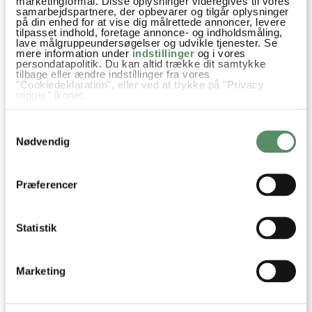
marketingformål. Disse oplysninger videregives til vores
besvar
samarbejdspartnere, der opbevarer og tilgår oplysninger
på din enhed for at vise dig målrettede annoncer, levere
tilpasset indhold, foretage annonce- og indholdsmåling,
Ann-Christine
:
lave målgruppeundersøgelser og udvikle tjenester. Se
26. maj 2025 kl. 08:52
mere information under
indstillinger
og i vores
persondatapolitik. Du kan altid trække dit samtykke
Hej Sonja
tilbage eller ændre indstillinger fra vores
"Cookiedeklaration", eller ved at trykke på "Privacy
Hvor lyder det lækkert! Tak for din søde hilsen
trigger" ikonet.
og tilbagemelding på opskriften :)
Hvis du tillader det, vil vi også gerne:
Kh Ann-Christine
Samtykkevalg
Indsamle præcise oplysninger om din placering,
der kan være nøjagtig inden for få meter
Nødvendig
besvar
Identificere din enhed baseret på en scanning af
dens unikke karakteristika (fingerprinting)
Dine valg anvendes på hele websitet.
Præferencer
Elisabeth
:
23. juli 2024 kl. 14:35
Bruger du flydende honning, eller smelter du den, før du
Statistik
kommer resten på panden? Og afkøler du müslien, inden
du kommer den i en lukket beholder?
Marketing
besvar