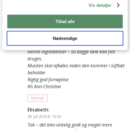
Ann-Christine
:
Vis detaljer
23. juli 2024 kl. 15:08
Hej Elisabeth
Tillad alle
Jeg bruger blot den honning jeg lige har i
køkkenet i forvejen, uanset om den er flydende
eller fast. – og hvis det ikke er en flydende
Nødvendige
variant, så smelter den alligevel hurtigt i de
varme ingredienser – så begge dele kan fint
bruges.
Muslien skal afkøles inden den kommer i lufttæt
beholder
Rigtig god fornøjelse
Kh Ann-Christine
besvar
Elisabeth
:
28. juli 2024 kl. 10:33
Tak – det blev virkelig godt og meget mere