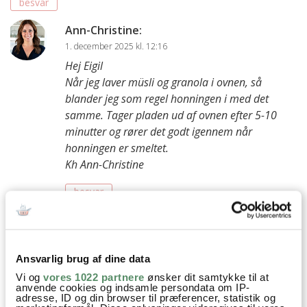
besvar
Ann-Christine
:
1. december 2025 kl. 12:16
Hej Eigil
Når jeg laver müsli og granola i ovnen, så
blander jeg som regel honningen i med det
samme. Tager pladen ud af ovnen efter 5-10
minutter og rører det godt igennem når
honningen er smeltet.
Kh Ann-Christine
besvar
Sonja H
:
24. maj 2025 kl. 18:07
Ansvarlig brug af dine data
Virkelig lækkert. Fik tilføjet revet æble til det og chokolade
Vi og
vores 1022 partnere
ønsker dit samtykke til at
og det var stadig et hit👌🏼 mums:)
anvende cookies og indsamle persondata om IP-
adresse, ID og din browser til præferencer, statistik og