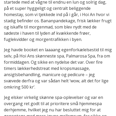
startede med at vågne til endnu en lun og solrig dag,
på et super hyggeligt og centralt beliggende
homestay, som vi tjekkede ind på i går, i Hoi An hvor vi
stadig befinder os. Bananpandekage, frisk lækker frugt
og iskaffe til morgenmad, som blev nydt med de
sødeste i haven til lyden af kvækkende frøer,
fuglekvidder og morgentrafikken i byen.
Jeg havde booket en laaaang egenforkælelsestid til mig
selv, på Hoi Ans skønneste spa, Palmarosa Spa, fra om
formiddagen. Og sikke en nydelse det var. Over fire
timers lækkerhedstreat med kropsmassage,
ansigtsbehandling, manicure og pedicure – jeg
svævede derfra og var sådan helt ‘wow, alt det for lige
omkring 500 kr’.
Jeg elsker virkelig skønne spa-oplevelser og var en
overgang ret godt til at prioritere små hjemmespa
derhjemme, hvilket jeg nu har besluttet mig for at