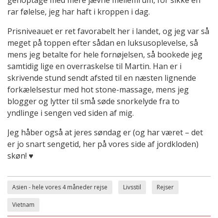
genoptage med mere jævne mellemrum, for sikke en
rar følelse, jeg har haft i kroppen i dag.
Prisniveauet er ret favorabelt her i landet, og jeg var så
meget på toppen efter sådan en luksusoplevelse, så
mens jeg betalte for hele fornøjelsen, så bookede jeg
samtidig lige en overraskelse til Martin. Han er i
skrivende stund sendt afsted til en næsten lignende
forkælelsestur med hot stone-massage, mens jeg
blogger og lytter til små søde snorkelyde fra to
yndlinge i sengen ved siden af mig.
Jeg håber også at jeres søndag er (og har været – det
er jo snart sengetid, her på vores side af jordkloden)
skøn! ♥
Asien - hele vores 4 måneder rejse
Livsstil
Rejser
Vietnam