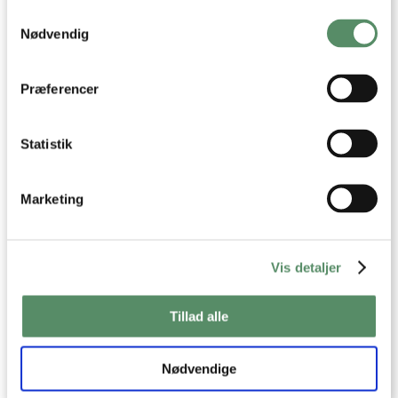
Hvis du tillader det, vil vi også gerne:
Samtykkevalg
Indsamle præcise oplysninger om din placering,
der kan være nøjagtig inden for få meter
Nødvendig
Identificere din enhed baseret på en scanning af
dens unikke karakteristika (fingerprinting)
Dine valg anvendes på hele websitet.
Præferencer
Statistik
Marketing
Vis detaljer
Din emailadresse vil ikke blive offentliggjort.
SEND
Tillad alle
Nødvendige