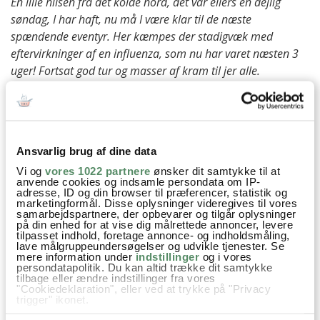
En lille hilsen fra det kolde nord, det var ellers en dejlig
søndag, I har haft, nu må I være klar til de næste
spændende eventyr. Her kæmpes der stadigvæk med
eftervirkninger af en influenza, som nu har varet næsten 3
uger! Fortsat god tur og masser af kram til jer alle.
Farfar og bedste
besvar
Ann-Christine
:
Ansvarlig brug af dine data
23. februar 2015 kl. 15:23
Vi og
vores 1022 partnere
ønsker dit samtykke til at
Æv da! Rigtig god bedring til jer – håber I snart er
anvende cookies og indsamle persondata om IP-
adresse, ID og din browser til præferencer, statistik og
på toppen igen
marketingformål. Disse oplysninger videregives til vores
samarbejdspartnere, der opbevarer og tilgår oplysninger
Kh AC
på din enhed for at vise dig målrettede annoncer, levere
tilpasset indhold, foretage annonce- og indholdsmåling,
besvar
lave målgruppeundersøgelser og udvikle tjenester. Se
mere information under
indstillinger
og i vores
persondatapolitik. Du kan altid trække dit samtykke
VIS ALLE 8 KOMMENTARER
tilbage eller ændre indstillinger fra vores
"Cookiedeklaration", eller ved at trykke på "Privacy
trigger" ikonet.