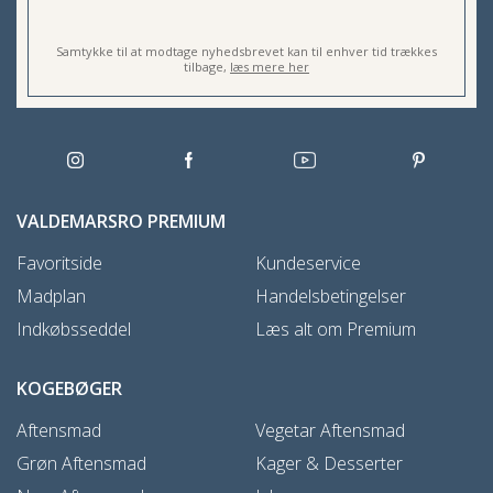
Samtykke til at modtage nyhedsbrevet kan til enhver tid trækkes
tilbage,
læs mere her
VALDEMARSRO PREMIUM
Favoritside
Kundeservice
Madplan
Handelsbetingelser
Indkøbsseddel
Læs alt om Premium
KOGEBØGER
Aftensmad
Vegetar Aftensmad
Grøn Aftensmad
Kager & Desserter