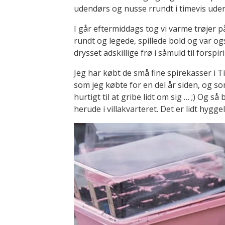
udendørs og nusse rrundt i timevis uden
I går eftermiddags tog vi varme trøjer p
rundt og legede, spillede bold og var ogs
drysset adskillige frø i såmuld til forspir
Jeg har købt de små fine spirekasser i 
som jeg købte for en del år siden, og 
hurtigt til at gribe lidt om sig … ;) Og 
herude i villakvarteret. Det er lidt hyggel