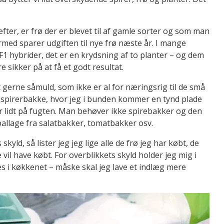
fter, er frø der er blevet til af gamle sorter og som man
rmed sparer udgiften til nye frø næste år. I mange
 F1 hybrider, det er en krydsning af to planter – og dem
 sikker på at få et godt resultat.
 gerne såmuld, som ikke er al for næringsrig til de små
spirerbakke, hvor jeg i bunden kommer en tynd plade
r lidt på fugten. Man behøver ikke spirebakker og den
llage fra salatbakker, tomatbakker osv.
skyld, så lister jeg jeg lige alle de frø jeg har købt, de
 vil have købt. For overblikkets skyld holder jeg mig i
ges i køkkenet – måske skal jeg lave et indlæg mere