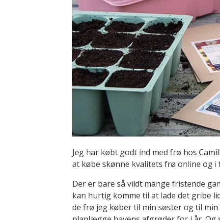
Jeg har købt godt ind med frø hos Cami
at købe skønne kvalitets frø online og i 
Der er bare så vildt mange fristende g
kan hurtig komme til at lade det gribe lid
de frø jeg køber til min søster og til m
planlægge havens afgrøder for i år. Og s