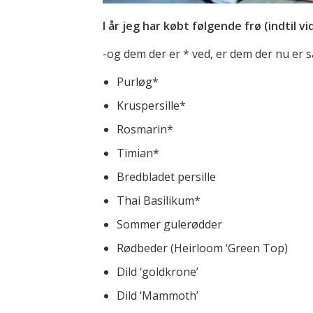
I år jeg har købt følgende frø (indtil vi
-og dem der er * ved, er dem der nu er sat
Purløg*
Kruspersille*
Rosmarin*
Timian*
Bredbladet persille
Thai Basilikum*
Sommer gulerødder
Rødbeder (Heirloom ‘Green Top)
Dild ‘goldkrone’
Dild ‘Mammoth’