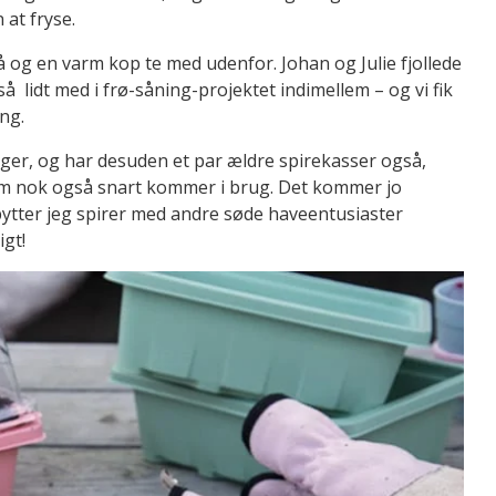
 at fryse.
å og en varm kop te med udenfor. Johan og Julie fjollede
å lidt med i frø-såning-projektet indimellem – og vi fik
ing.
Tiger, og har desuden et par ældre spirekasser også,
som nok også snart kommer i brug. Det kommer jo
så bytter jeg spirer med andre søde haveentusiaster
igt!