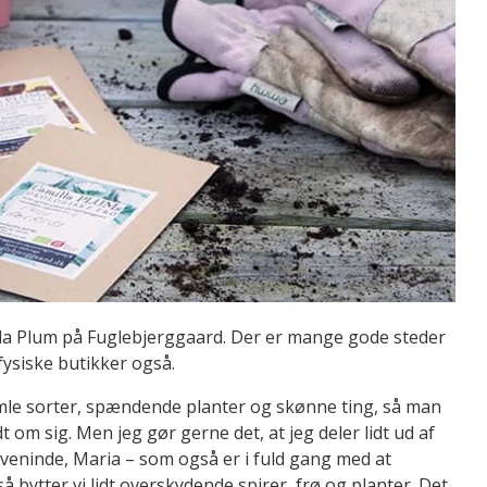
lla Plum på Fuglebjerggaard. Der er mange gode steder
fysiske butikker også.
amle sorter, spændende planter og skønne ting, så man
t om sig. Men jeg gør gerne det, at jeg deler lidt ud af
in veninde, Maria – som også er i fuld gang med at
å bytter vi lidt overskydende spirer, frø og planter. Det