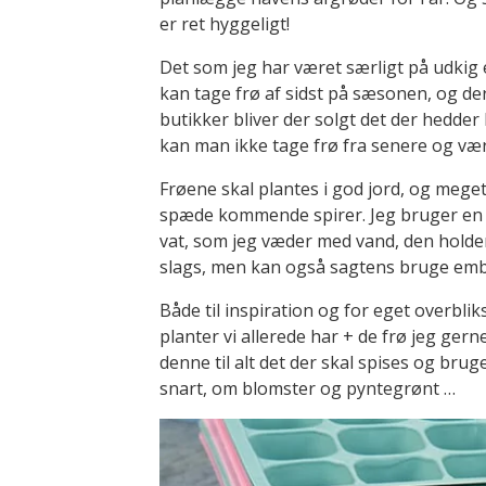
er ret hyggeligt!
Det som jeg har været særligt på udkig e
kan tage frø af sidst på sæsonen, og de
butikker bliver der solgt det der hedder
kan man ikke tage frø fra senere og være
Frøene skal plantes i god jord, og meget
spæde kommende spirer. Jeg bruger en 
vat, som jeg væder med vand, den holde
slags, men kan også sagtens bruge emba
Både til inspiration og for eget overbliks 
planter vi allerede har + de frø jeg gerne
denne til alt det der skal spises og bru
snart, om blomster og pyntegrønt …