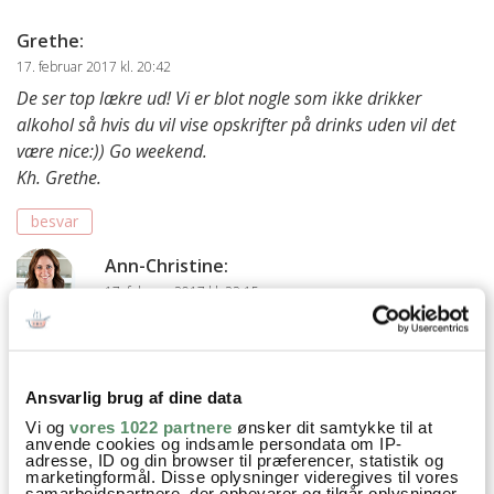
Grethe
:
17. februar 2017 kl. 20:42
De ser top lækre ud! Vi er blot nogle som ikke drikker
alkohol så hvis du vil vise opskrifter på drinks uden vil det
være nice:)) Go weekend.
Kh. Grethe.
besvar
Ann-Christine
:
17. februar 2017 kl. 22:15
Jeg laver dem faktisk stort set på samme måde
uden alkohol – topper måske med lidt mere
danskvand.
Ansvarlig brug af dine data
Men skal gerne tænke ind i at lave et bud på
begge dele, hvor det giver god mening :)
Vi og
vores 1022 partnere
ønsker dit samtykke til at
anvende cookies og indsamle persondata om IP-
Rigtig dejlig weekend til dig også
adresse, ID og din browser til præferencer, statistik og
marketingformål. Disse oplysninger videregives til vores
Kh AC
samarbejdspartnere, der opbevarer og tilgår oplysninger