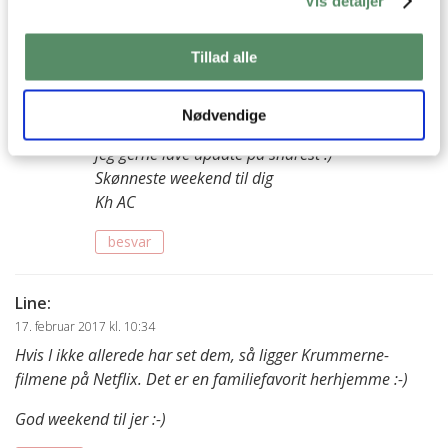
Vis detaljer
17. februar 2017 kl. 20:05
Årh, du er sød! Tusind tak – det var da den
sødeste hilsen at starte weekenden med ♡
Tillad alle
-og det er da alt for længe siden at jeg har lavet
et indlæg til skønhedssektionen, tak for
Nødvendige
opfordringen med makeup og hudpleje, det vil
jeg gerne lave update på snarest :)
Skønneste weekend til dig
Kh AC
besvar
Line
:
17. februar 2017 kl. 10:34
Hvis I ikke allerede har set dem, så ligger Krummerne-
filmene på Netflix. Det er en familiefavorit herhjemme :-)
God weekend til jer :-)