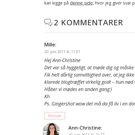
denne side
kan kigge på
, hvor jeg giver svar 
2 KOMMENTARER

Mille
:
20. juni 2011 kl. 11:01
Hej Ann-Christine
Det var så hyggeligt, at møde dig og måske 
Fik helt dårlig samvittighed over, at jeg ikk
klarede blogtræffet virkelig godt – hun nød 
Håber vi mødes en anden gang:)
Kh
Ps. Gingershot wow det må da få liv i en 
besvar
Ann-Christine
:
20. juni 2011 kl. 21:27