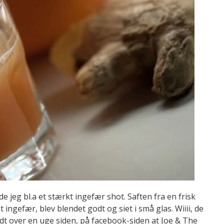
 jeg bl.a et stærkt ingefær shot. Saften fra en frisk
 ingefær, blev blendet godt og siet i små glas. Wiiii, de
lidt over en uge siden, på facebook-siden at Joe & The