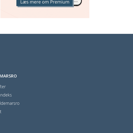
EMARSRO
ter
indeks
ldemarsro
t