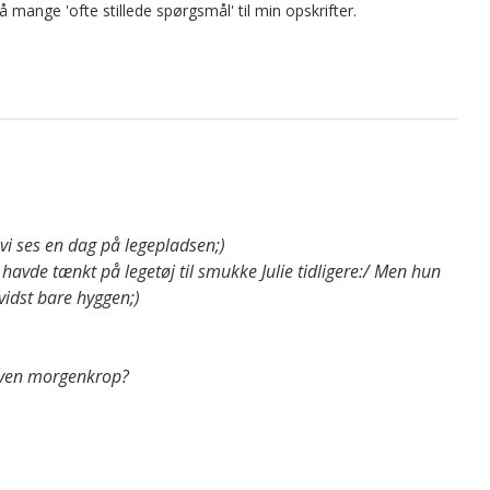
på mange 'ofte stillede spørgsmål' til min opskrifter.
vi ses en dag på legepladsen;)
e havde tænkt på legetøj til smukke Julie tidligere:/ Men hun
vidst bare hyggen;)
doven morgenkrop?