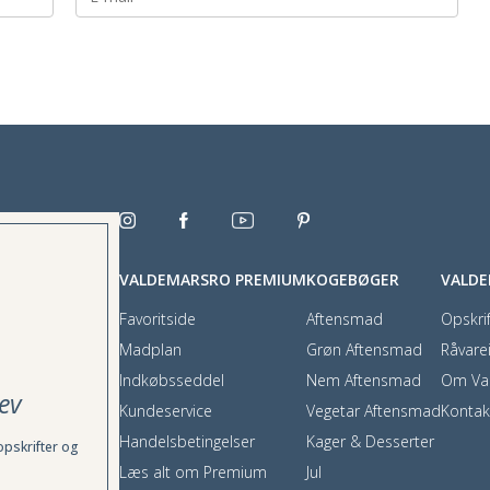
VALDEMARSRO PREMIUM
KOGEBØGER
VALD
Favoritside
Aftensmad
Opskrif
Madplan
Grøn Aftensmad
Råvare
Indkøbsseddel
Nem Aftensmad
Om Va
ev
Kundeservice
Vegetar Aftensmad
Kontak
Handelsbetingelser
Kager & Desserter
opskrifter og
Læs alt om Premium
Jul