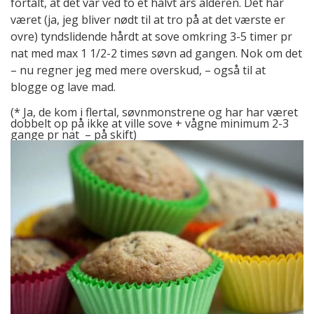
fortalt, at det var ved to et halvt års alderen. Det har
været (ja, jeg bliver nødt til at tro på at det værste er
ovre) tyndslidende hårdt at sove omkring 3-5 timer pr
nat med max 1 1/2-2 times søvn ad gangen. Nok om det
– nu regner jeg med mere overskud, – også til at
blogge og lave mad.
(* Ja, de kom i flertal, søvnmonstrene og har har været
dobbelt op på ikke at ville sove + vågne minimum 2-3
gange pr nat – på skift)