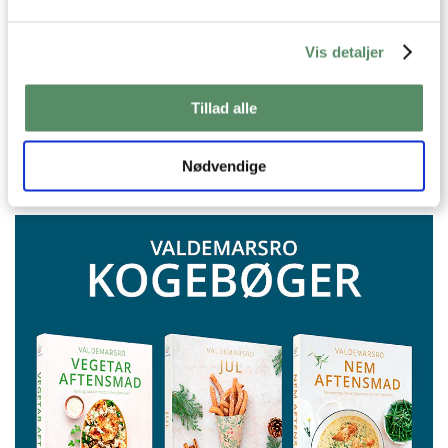
velsmagende opskrifter, som jeg deler med jer her på
Valdemarsro, i mine kogebøger og i
mine ugentlige
madplaner
Vis detaljer
Jeg bor i Aarhus sammen med Martin, vores børn Julie
og Johan og vores søde Golden Retriever, Mille.
Tillad alle
Hvis du har lyst kan du læse mere
om Valdemarsro her
Nødvendige