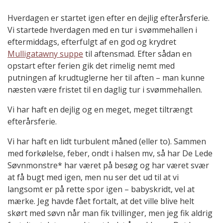
Hverdagen er startet igen efter en dejlig efterårsferie.
Vi startede hverdagen med en tur i svømmehallen i
eftermiddags, efterfulgt af en god og krydret
Mulligatawny suppe
til aftensmad. Efter sådan en
opstart efter ferien gik det rimelig nemt med
putningen af krudtuglerne her til aften – man kunne
næsten være fristet til en daglig tur i svømmehallen.
Vi har haft en dejlig og en meget, meget tiltrængt
efterårsferie.
Vi har haft en lidt turbulent måned (eller to). Sammen
med forkølelse, feber, ondt i halsen mv, så har De Lede
Søvnmonstre* har været på besøg og har været svær
at få bugt med igen, men nu ser det ud til at vi
langsomt er på rette spor igen – babyskridt, vel at
mærke. Jeg havde fået fortalt, at det ville blive helt
skørt med søvn når man fik tvillinger, men jeg fik aldrig