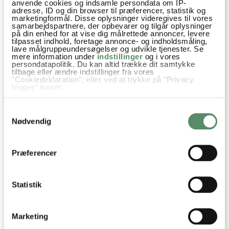
anvende cookies og indsamle persondata om IP-
adresse, ID og din browser til præferencer, statistik og
marketingformål. Disse oplysninger videregives til vores
samarbejdspartnere, der opbevarer og tilgår oplysninger
på din enhed for at vise dig målrettede annoncer, levere
tilpasset indhold, foretage annonce- og indholdsmåling,
lave målgruppeundersøgelser og udvikle tjenester. Se
mere information under
indstillinger
og i vores
persondatapolitik. Du kan altid trække dit samtykke
tilbage eller ændre indstillinger fra vores
"Cookiedeklaration", eller ved at trykke på "Privacy
trigger" ikonet.
Hvis du tillader det, vil vi også gerne:
Samtykkevalg
Indsamle præcise oplysninger om din placering,
der kan være nøjagtig inden for få meter
Nødvendig
Identificere din enhed baseret på en scanning af
dens unikke karakteristika (fingerprinting)
Dine valg anvendes på hele websitet.
Præferencer
OM VALDEMARSRO
Statistik
Jeg hedder Ann-Christine, og det er mig der står
bag opskrifterne her på Valdemarsro.
Marketing
Jeg elsker at lave mad og finde på nye lækre,