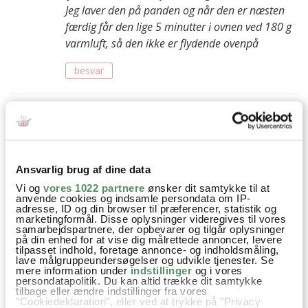
Jeg laver den på panden og når den er næsten
færdig får den lige 5 minutter i ovnen ved 180 g
varmluft, så den ikke er flydende ovenpå
besvar
Sandra
:
23. august 2012 kl. 12:23
Hov hov, der var da lige lidt inspiration til aftensmaden i
morgen… :)
Ansvarlig brug af dine data
Vi og
vores 1022 partnere
ønsker dit samtykke til at
besvar
anvende cookies og indsamle persondata om IP-
adresse, ID og din browser til præferencer, statistik og
Ann-Christine
:
marketingformål. Disse oplysninger videregives til vores
samarbejdspartnere, der opbevarer og tilgår oplysninger
23. august 2012 kl. 20:50
på din enhed for at vise dig målrettede annoncer, levere
tilpasset indhold, foretage annonce- og indholdsmåling,
Det er jeg glad for at kunne give :)
lave målgruppeundersøgelser og udvikle tjenester. Se
mere information under
indstillinger
og i vores
persondatapolitik. Du kan altid trække dit samtykke
besvar
tilbage eller ændre indstillinger fra vores
"Cookiedeklaration", eller ved at trykke på "Privacy