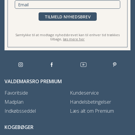
TILMELD NYHEDSBREV
Samtykke til at modtage nyhedsbrevet kan til enhver tid trækkes
tilbage,
læs mere her
VALDEMARSRO PREMIUM
Favoritside
Kundeservice
Madplan
Handelsbetingelser
Indkøbsseddel
Læs alt om Premium
KOGEBØGER