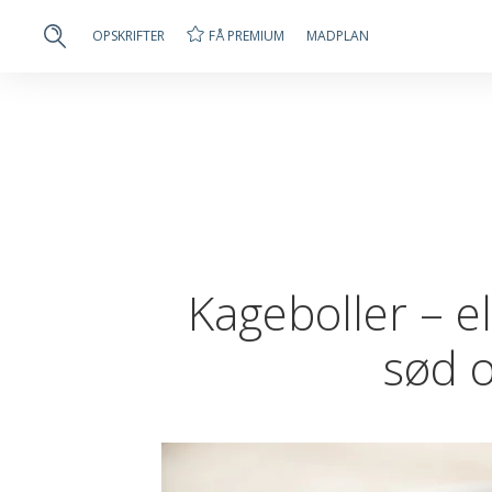
FÅ PREMIUM
OPSKRIFTER
MADPLAN
Kageboller – e
sød o