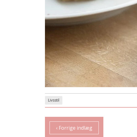
Livsstil
‹ Forrige indlæg