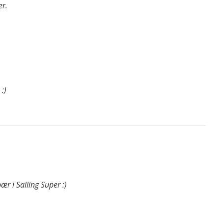
er.
:)
r i Salling Super :)