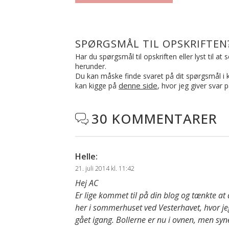
SPØRGSMÅL TIL OPSKRIFTEN
Har du spørgsmål til opskriften eller lyst til a
herunder.
Du kan måske finde svaret på dit spørgsmål i ko
denne side
kan kigge på
, hvor jeg giver svar 
30 KOMMENTARER

Helle
:
21. juli 2014 kl. 11:42
Hej AC
Er lige kommet til på din blog og tænkte at
her i sommerhuset ved Vesterhavet, hvor jeg
gået igang. Bollerne er nu i ovnen, men syne