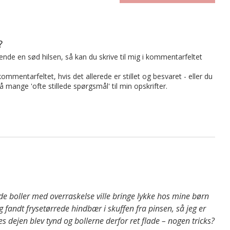
?
t sende en sød hilsen, så kan du skrive til mig i kommentarfeltet
mmentarfeltet, hvis det allerede er stillet og besvaret - eller du
på mange 'ofte stillede spørgsmål' til min opskrifter.
 de boller med overraskelse ville bringe lykke hos mine børn
 fandt frysetørrede hindbær i skuffen fra pinsen, så jeg er
s dejen blev tynd og bollerne derfor ret flade – nogen tricks?