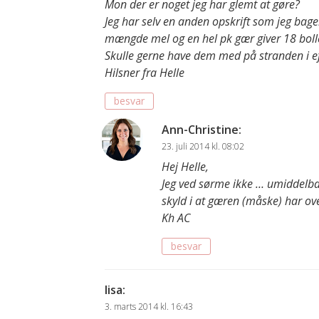
Mon der er noget jeg har glemt at gøre?
Jeg har selv en anden opskrift som jeg b
mængde mel og en hel pk gær giver 18 boller
Skulle gerne have dem med på stranden i e
Hilsner fra Helle
besvar
Ann-Christine
:
23. juli 2014 kl. 08:02
Hej Helle,
Jeg ved sørme ikke … umiddelbar
skyld i at gæren (måske) har ov
Kh AC
besvar
lisa
:
3. marts 2014 kl. 16:43