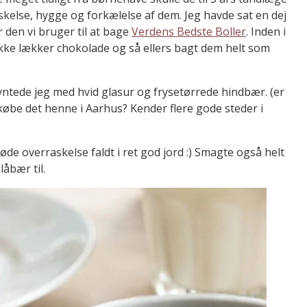
skelse, hygge og forkælelse af dem. Jeg havde sat en dej
r den vi bruger til at bage
Verdens Bedste Boller
. Inden i
tykke lækker chokolade og så ellers bagt dem helt som
ntede jeg med hvid glasur og frysetørrede hindbær. (er
købe det henne i Aarhus? Kender flere gode steder i
øde overraskelse faldt i ret god jord :) Smagte også helt
åbær til.