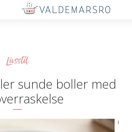
Livsstil
ller sunde boller med
verraskelse
I