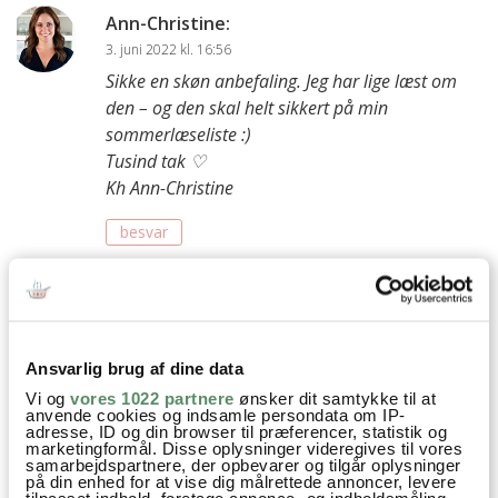
Ann-Christine
:
3. juni 2022 kl. 16:56
Sikke en skøn anbefaling. Jeg har lige læst om
den – og den skal helt sikkert på min
sommerlæseliste :)
Tusind tak ♡
Kh Ann-Christine
besvar
Izabela
:
7. januar 2021 kl. 23:26
Hejsa
Ansvarlig brug af dine data
Vi og
vores 1022 partnere
ønsker dit samtykke til at
Tak for den gode anbefaling. Har kigget på bogen længe og
anvende cookies og indsamle persondata om IP-
så skønt at du har læst den og givet den gode anmeldelser:-)
adresse, ID og din browser til præferencer, statistik og
marketingformål. Disse oplysninger videregives til vores
samarbejdspartnere, der opbevarer og tilgår oplysninger
Jeg har læst flere bøger du har anbefalet ( bla. To brødre og
på din enhed for at vise dig målrettede annoncer, levere