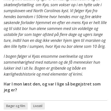
skæbnefortælling om Kya, som vokser op i en hytte ude i
sumpskoven ved North Carolinas kyst. Vi følger Kya fra
hendes barndom i 50´erne hvor hendes mor og fire ældre
søskende forlader hjemmet en efter en mens Kya er helt lille
og til sidst bor hun alene sammen med sin voldelige og
ustabile far som tager afsted på flere dage og ugers lange
ture, indtil han en dag ikke vender hjem igen til marsken og
den lille hytte i sumpen, hvor Kya nu bor alene som 10 årig.
I bogen følger vi Kyas ensomme overlevelse og store
sammenhørighed med naturen og de få mennesker hun
lukker ind i sit liv. Bogen er gribende og både en
kærlighedshistorie og med elementer af krimi.
Har I mon læst den, og var I lige så begejstret som
jeg er?
Bøger og film
Livsstil