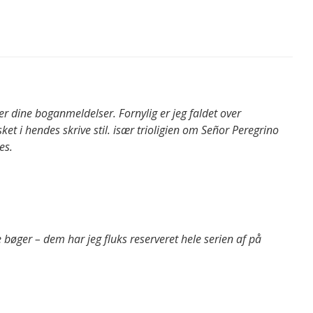
ker dine boganmeldelser. Fornylig er jeg faldet over
sket i hendes skrive stil. især trioligien om Señor Peregrino
es.
øger – dem har jeg fluks reserveret hele serien af på