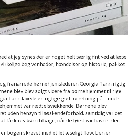
med at jeg synes der er noget helt særlig fint ved at læse
virkelige begivenheder, hændelser og historie, pakket
e og franarrede børnehjemslederen Georgia Tann rigtig
nene blev blev solgt videre fra børnehjemmet til rige
gia Tann lavede en rigtige god forretning på – under
ehjemmet var rædselsvækkende. Børnene blev
et uden hensyn til søskendeforhold, samtidig var det
 at få deres børn tilbage, når de først var havnet der.
å er bogen skrevet med et letlæseligt flow. Den er