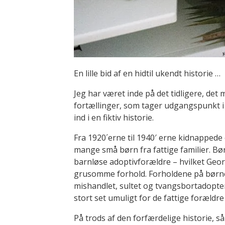
En lille bid af en hidtil ukendt historie …
Jeg har været inde på det tidligere, det 
fortællinger, som tager udgangspunkt i 
ind i en fiktiv historie.
Fra 1920´erne til 1940′ erne kidnapped
mange små børn fra fattige familier. Bør
barnløse adoptivforældre – hvilket Geor
grusomme forhold. Forholdene på børn
mishandlet, sultet og tvangsbortadopter
stort set umuligt for de fattige forældre
På trods af den forfærdelige historie, s