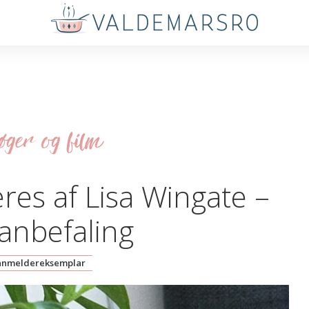
ger og film
eres af Lisa Wingate –
anbefaling
anmeldereksemplar