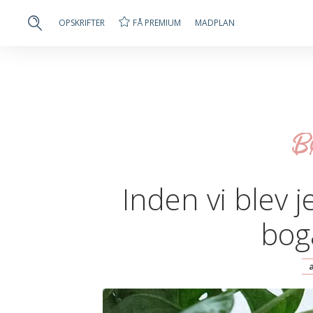
FÅ PREMIUM
OPSKRIFTER
MADPLAN
Bø
Inden vi blev j
bog