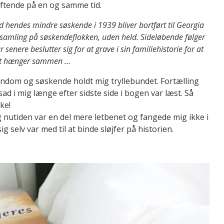
ftende på en og samme tid.
d hendes mindre søskende i 1939 bliver bortført til Georgia
samling på søskendeflokken, uden held. Sideløbende følger
senere beslutter sig for at grave i sin familiehistorie for at
helt hænger sammen …
rndom og søskende holdt mig tryllebundet. Fortælling
d i mig længe efter sidste side i bogen var læst. Så
ke!
 nutiden var en del mere letbenet og fangede mig ikke i
ig selv var med til at binde sløjfer på historien.