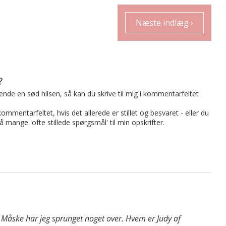
Næste indlæg ›
?
t sende en sød hilsen, så kan du skrive til mig i kommentarfeltet
mmentarfeltet, hvis det allerede er stillet og besvaret - eller du
på mange 'ofte stillede spørgsmål' til min opskrifter.
t. Måske har jeg sprunget noget over. Hvem er Judy af