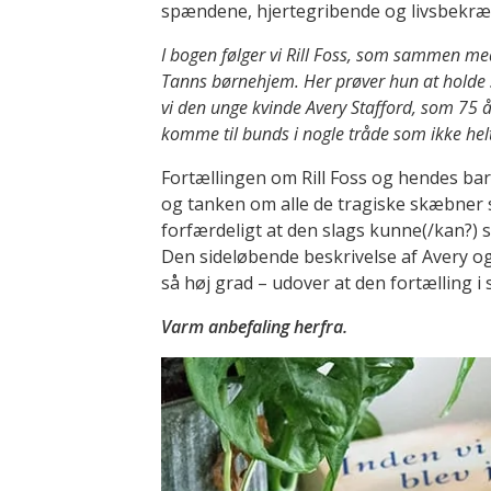
spændene, hjertegribende og livsbekræ
I bogen følger vi Rill Foss, som sammen me
Tanns børnehjem. Her prøver hun at holde 
vi den unge kvinde Avery Stafford, som 75 år 
komme til bunds i nogle tråde som ikke 
Fortællingen om Rill Foss og hendes ba
og tanken om alle de tragiske skæbner sa
forfærdeligt at den slags kunne(/kan?) s
Den sideløbende beskrivelse af Avery og
så høj grad – udover at den fortælling i s
Varm anbefaling herfra.