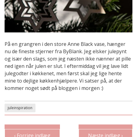
På en grangren i den store Anne Black vase, hænger
nu de fineste stjerner fra ByBlank. Jeg elsker julepynt
og især den slags, som jeg næsten ikke nænner at pille
ned igen når julen er slut. I eftermiddag vil jeg lave lidt
julegodter i køkkenet, men først skal jeg lige hente
mine to dejlige køkkenhjælpere. Vi satser på, at der
kommer noget sødt på bloggen i morgen :)
juleinspiration
‹ Forrige indlæg
Næste indlæg ›