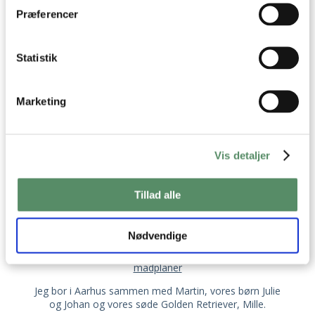
Dine valg anvendes på hele websitet.
Præferencer
Statistik
Marketing
OM VALDEMARSRO
Vis detaljer
Jeg hedder Ann-Christine, og det er mig der står
Tillad alle
bag opskrifterne her på Valdemarsro.
Jeg elsker at lave mad og finde på nye lækre,
Nødvendige
velsmagende opskrifter, som jeg deler med jer her på
Valdemarsro, i mine kogebøger og i
mine ugentlige
madplaner
Jeg bor i Aarhus sammen med Martin, vores børn Julie
og Johan og vores søde Golden Retriever, Mille.