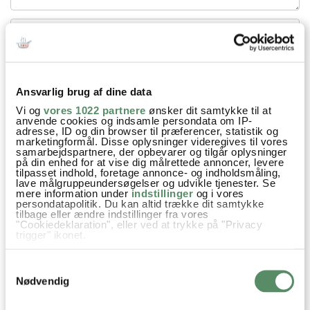
Ansvarlig brug af dine data
Din emailadresse vil ikke blive offentliggjort.
Vi og
vores 1022 partnere
ønsker dit samtykke til at
anvende cookies og indsamle persondata om IP-
SEND
adresse, ID og din browser til præferencer, statistik og
marketingformål. Disse oplysninger videregives til vores
samarbejdspartnere, der opbevarer og tilgår oplysninger
på din enhed for at vise dig målrettede annoncer, levere
tilpasset indhold, foretage annonce- og indholdsmåling,
lave målgruppeundersøgelser og udvikle tjenester. Se
mere information under
indstillinger
og i vores
persondatapolitik. Du kan altid trække dit samtykke
tilbage eller ændre indstillinger fra vores
"Cookiedeklaration", eller ved at trykke på "Privacy
trigger" ikonet.
Hvis du tillader det, vil vi også gerne:
Samtykkevalg
Indsamle præcise oplysninger om din placering,
der kan være nøjagtig inden for få meter
Nødvendig
Identificere din enhed baseret på en scanning af
dens unikke karakteristika (fingerprinting)